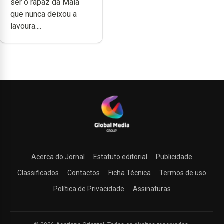
ser o rapaz da Maia
muita paixão”
que nunca deixou a
lavoura....
Acerca do Jornal
Estatuto editorial
Publicidade
Classificados
Contactos
Ficha Técnica
Termos de uso
Política de Privacidade
Assinaturas