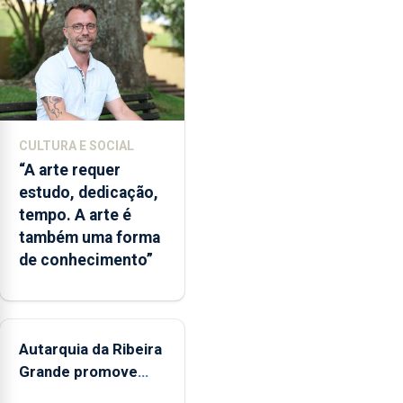
os
bombeiros
dos
Açores
com
responsabilidades
partilhadas
CULTURA E SOCIAL
entre
“A arte requer
o
estudo, dedicação,
Governo
tempo. A arte é
Regional
também uma forma
e
de conhecimento”
os
municípios.
Autarquia da Ribeira
Grande promove
iniciativa "Museus