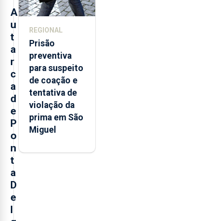
A
u
REGIONAL
t
Prisão
a
preventiva
r
para suspeito
c
de coação e
a
tentativa de
d
violação da
e
prima em São
P
Miguel
o
n
t
a
D
e
l