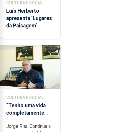
CULTURA E SOCIAL
Luís Herberto
apresenta ‘Lugares
da Paisagem’
CULTURA E SOCIAL
“Tenho uma vida
completamente
cheia de trabalho,
Jorge Rita. Continua a
dedicação, gosto e