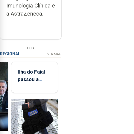
Imunologia Clínica e
a AstraZeneca.
PUB
REGIONAL
VER MAIS
Ilha do Faial
passou a
integrar rede
de
monitorização
de infrassons
dos Açores