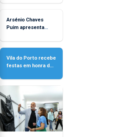
no Verão"
Arsénio Chaves
Puim apresenta
obras na Biblioteca
de Vila do Porto
Vila do Porto recebe
festas em honra de
Nossa Senhora da
Assunção