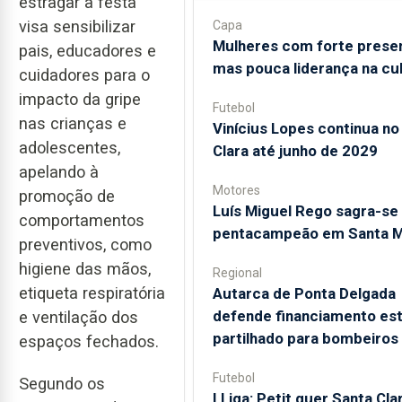
estragar a festa”
visa sensibilizar
Capa
Mulheres com forte prese
pais, educadores e
mas pouca liderança na cu
cuidadores para o
impacto da gripe
Futebol
nas crianças e
Vinícius Lopes continua no
adolescentes,
Clara até junho de 2029
apelando à
Motores
promoção de
Luís Miguel Rego sagra-se
comportamentos
pentacampeão em Santa M
preventivos, como
higiene das mãos,
Regional
etiqueta respiratória
Autarca de Ponta Delgada
defende financiamento est
e ventilação dos
partilhado para bombeiros
espaços fechados.
Futebol
Segundo os
I Liga: Petit quer Santa Cla