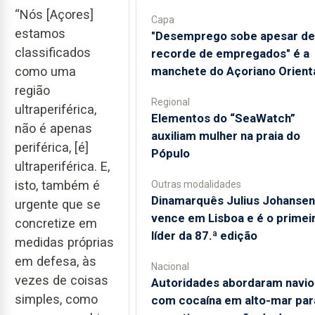
“Nós [Açores]
Capa
estamos
"Desemprego sobe apesar de
classificados
recorde de empregados" é a
como uma
manchete do Açoriano Orient
região
Regional
ultraperiférica,
​Elementos do “SeaWatch”
não é apenas
auxiliam mulher na praia do
periférica, [é]
Pópulo
ultraperiférica. E,
isto, também é
Outras modalidades
Dinamarquês Julius Johansen
urgente que se
vence em Lisboa e é o primei
concretize em
líder da 87.ª edição
medidas próprias
em defesa, às
Nacional
vezes de coisas
Autoridades abordaram navio
simples, como
com cocaína em alto-mar par