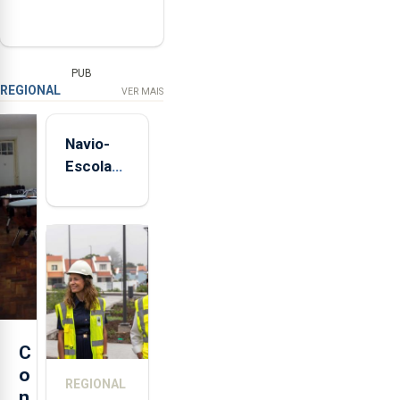
PUB
REGIONAL
VER MAIS
Navio-
Escola
Sagres
está de
regresso
aos
Açores
C
o
REGIONAL
n