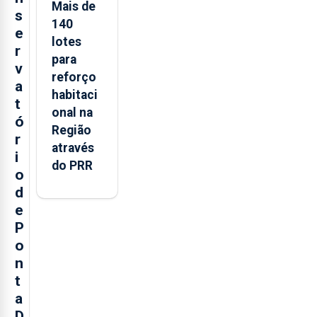
Mais de
s
140
e
lotes
r
para
v
reforço
a
habitaci
t
onal na
ó
Região
r
através
i
do PRR
o
d
e
P
o
n
t
a
D