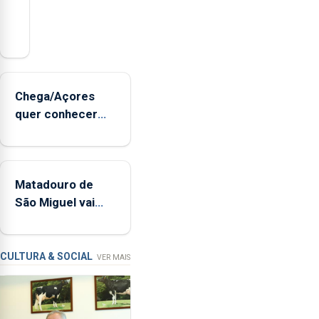
Serão
adquiridos
instrumentos
de
sopro,
Chega/Açores
uma
quer conhecer
harpa,
medidas para
tímpanos
controlar a dívida
e
pública regional
estrados,
Matadouro de
permitindo
São Miguel vai
reforçar
ser alvo de
as
requalificação
condições
de
CULTURA & SOCIAL
VER MAIS
ensino
da
instituição