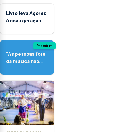
instrumentos
Livro leva Açores
à nova geração
açordescendente
Premium
“As pessoas fora
da música não
têm a noção do
quão difícil é
produzir uma
música”