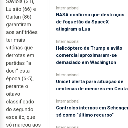
Saviola (31),
Internacional
Luisão (66) e
NASA confirma que destroços
Gaitan (86)
de foguetão da SpaceX
garantiram
atingiram a Lua
aos anfitriões
ter mais
Internacional
vitórias que
Helicóptero de Trump e avião
comercial aproximaram-se
derrotas em
demasiado em Washington
partidas “a
doer” esta
Internacional
época (6-5),
Unicef alerta para situação de
perante o
centenas de menores em Ceuta
oitavo
classificado
Internacional
Controlos internos em Schenge
do segundo
só como “último recurso”
escalão, que
só marcou aos
Internacional