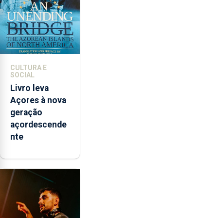
CULTURA E
SOCIAL
Livro leva
Açores à nova
geração
açordescende
nte