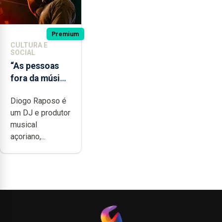
Premium
CULTURA E
SOCIAL
“As pessoas
fora da música
não têm a
Diogo Raposo é
noção do quão
um DJ e produtor
difícil é
musical
produzir uma
açoriano,...
música”