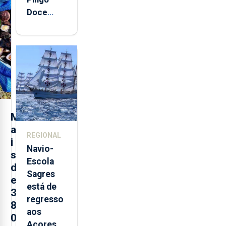
Doce
abre esta
quinta-
feira nova
loja em
São
Sebastião
e cria 30
postos de
M
trabalho
a
REGIONAL
i
Navio-
s
Escola
d
Sagres
e
está de
3
regresso
8
aos
0
Açores