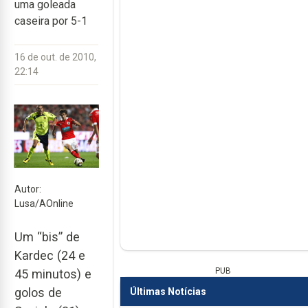
uma goleada
caseira por 5-1
16 de out. de 2010,
22:14
Autor:
Lusa/AOnline
Um “bis” de
Kardec (24 e
PUB
45 minutos) e
golos de
Últimas Notícias