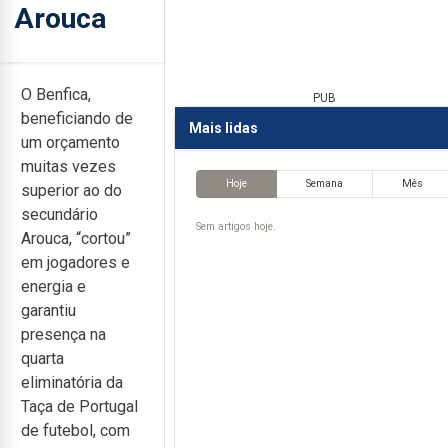
Arouca
O Benfica,
PUB
beneficiando de
Mais lidas
um orçamento
muitas vezes
Hoje
Semana
Mês
superior ao do
secundário
Sem artigos hoje.
Arouca, “cortou”
em jogadores e
energia e
garantiu
presença na
quarta
eliminatória da
Taça de Portugal
de futebol, com