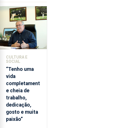
de
lapas
entre
2022
e
2026.
A
ilha
CULTURA E
das
SOCIAL
Flores
“Tenho uma
apresenta
vida
um
completament
“decréscimo
e cheia de
significativo”
trabalho,
da
dedicação,
CPUE
gosto e muita
entre
paixão”
2022