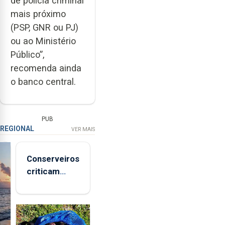
de polícia criminal
mais próximo
(PSP, GNR ou PJ)
ou ao Ministério
Público”,
recomenda ainda
o banco central.
PUB
REGIONAL
VER MAIS
Conserveiros
criticam
marcas
brancas com
selo Marca
Açores