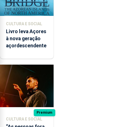
CULTURA E SOCIAL
Livro leva Açores
à nova geração
açordescendente
Premium
CULTURA E SOCIAL
“As pessoas fora