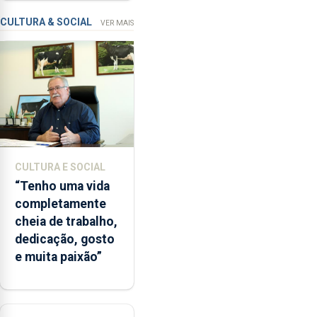
condenação por
contaminação
violação
CULTURA & SOCIAL
VER MAIS
microbiológica”,
pela
terceira
vez
desde
o
início
da
época
CULTURA E SOCIAL
balnear
“Tenho uma vida
completamente
cheia de trabalho,
dedicação, gosto
e muita paixão”