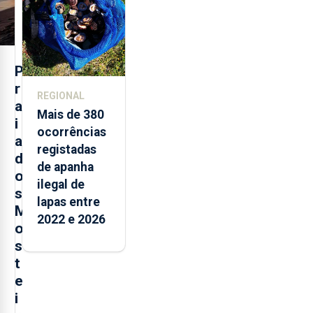
P
r
REGIONAL
a
Mais de 380
i
ocorrências
a
registadas
d
de apanha
o
ilegal de
s
lapas entre
M
2022 e 2026
o
s
t
e
i