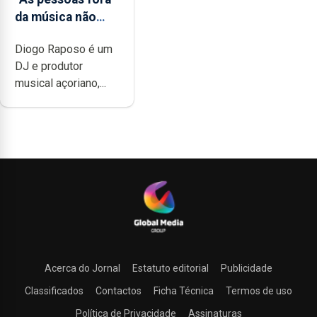
da música não
têm a noção do
Diogo Raposo é um
quão difícil é
DJ e produtor
produzir uma
musical açoriano,...
música”
Acerca do Jornal
Estatuto editorial
Publicidade
Classificados
Contactos
Ficha Técnica
Termos de uso
Política de Privacidade
Assinaturas