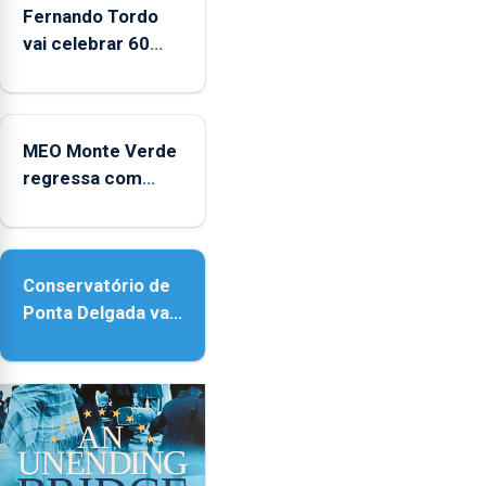
Fernando Tordo
vai celebrar 60
anos de carreira
no Coliseu
Micaelense
MEO Monte Verde
regressa com
reforço da
acessibilidade
Conservatório de
Ponta Delgada vai
contar com novos
instrumentos