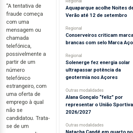
Regional
“A tentativa de
Aquaparque acolhe Noites d
fraude começa
Verão até 12 de setembro
com uma
Regional
mensagem ou
Conserveiros criticam marc
chamada
brancas com selo Marca Aço
telefónica,
possivelmente a
Regional
partir de um
Solenerge fez energia solar
ultrapassar potência da
número
geotermia nos Açores
telefónico
estrangeiro, com
Outras modalidades
uma oferta de
Alana Gonçalo “feliz” por
emprego à qual
representar o União Sportiv
não se
2026/2027
candidatou. Trata-
Outras modalidades
se de um
Natacha Candé em quarto no