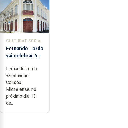
CULTURA E SOCIAL
Fernando Tordo
vai celebrar 60
anos de carreira
Fernando Tordo
no Coliseu
vai atuar no
Micaelense
Coliseu
Micaelense, no
próximo dia 13
de...