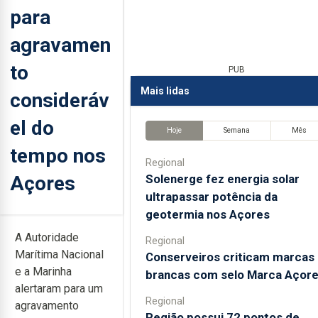
para
agravamen
to
PUB
Mais lidas
consideráv
el do
Hoje
Semana
Mês
tempo nos
Regional
Açores
Solenerge fez energia solar
ultrapassar potência da
geotermia nos Açores
A Autoridade
Regional
Marítima Nacional
Conserveiros criticam marcas
e a Marinha
brancas com selo Marca Açor
alertaram para um
Regional
agravamento
Região possui 72 pontos de