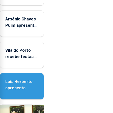
Arsénio Chaves
Puim apresenta
obras na
Biblioteca de
Vila do Porto
Vila do Porto
recebe festas
em honra de
Nossa Senhora
da Assunção
Luís Herberto
apresenta
‘Lugares da
Paisagem’