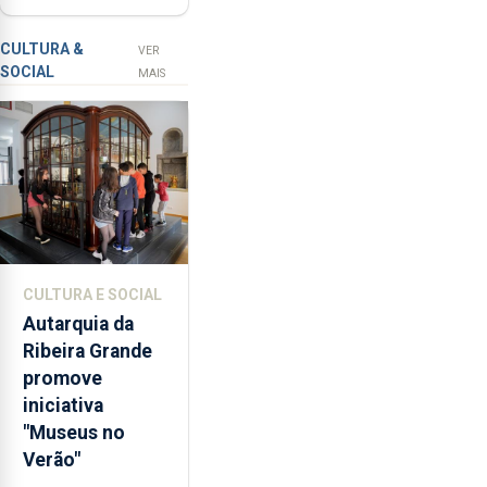
selo Marca
a
Açores
prevenção
CULTURA &
VER
SOCIAL
primária
MAIS
da
violência
doméstica,
através
da
promoção
de
competências
CULTURA E SOCIAL
pessoais,
Autarquia da
emocionais
Ribeira Grande
e
promove
sociais
iniciativa
junto
"Museus no
das
Verão"
crianças