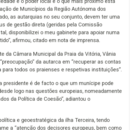
iedade e o poder local é o que mais próximo está
iação de Municípios da Região Autónoma dos
ado, as autarquias no seu conjunto, devem ter uma
us de gestão direta (geridas pela Comissão
al, disponibilizei o meu gabinete para apoiar numa
tido”, afirmou, citado em nota de imprensa.
e da Câmara Municipal da Praia da Vitória, Vânia
 a “preocupação” da autarca em “recuperar as contas
 para todos os praienses e respetivas instituições”.
a presidente é de facto o que um munícipe pode
 desde logo nas questões europeias, nomeadamente
dos da Política de Coesão”, adiantou o
lítica e geoestratégica da ilha Terceira, tendo
hame a “atenção dos decisores europeus, bem como