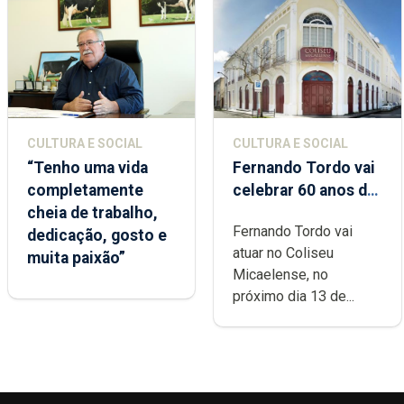
CULTURA E SOCIAL
CULTURA E SOCIAL
“Tenho uma vida
Fernando Tordo vai
completamente
celebrar 60 anos de
cheia de trabalho,
carreira no Coliseu
Fernando Tordo vai
dedicação, gosto e
Micaelense
atuar no Coliseu
muita paixão”
Micaelense, no
próximo dia 13 de...