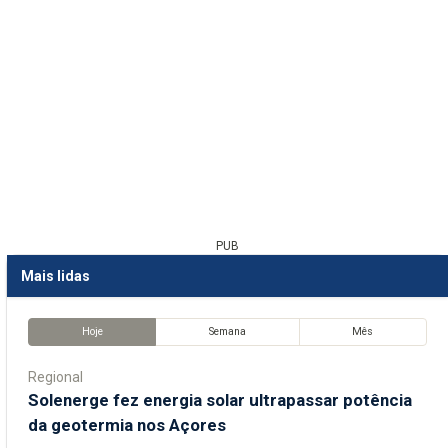
PUB
Mais lidas
Hoje
Semana
Mês
Regional
Solenerge fez energia solar ultrapassar potência
da geotermia nos Açores