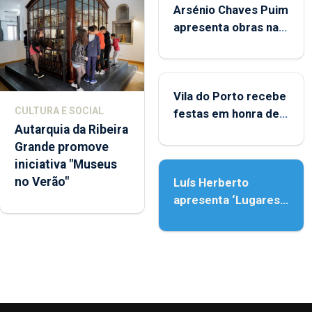
Arsénio Chaves Puim
apresenta obras na
Biblioteca de Vila do
Porto
Vila do Porto recebe
CULTURA E SOCIAL
festas em honra de
Autarquia da Ribeira
Nossa Senhora da
Grande promove
Assunção
iniciativa "Museus
no Verão"
Luís Herberto
apresenta ‘Lugares
da Paisagem’