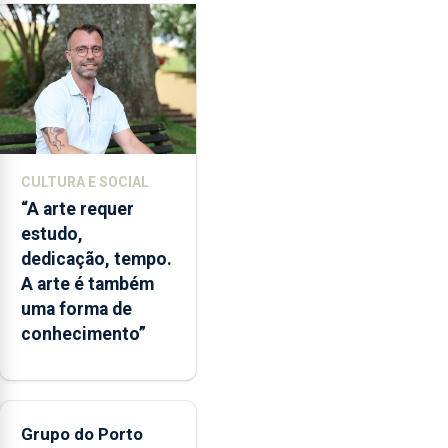
pedem
à
Agência
para
a
Investigação
e
Inovação
CULTURA E SOCIAL
que
“A arte requer
o
estudo,
Oceano
dedicação, tempo.
seja
A arte é também
reconhecido
uma forma de
como
conhecimento”
Domínio
Estratégico
nacional
Grupo do Porto