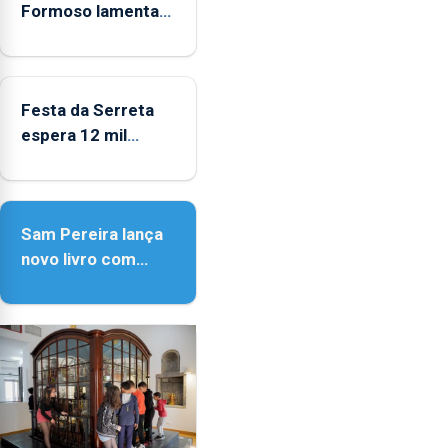
Formoso lamenta
falta de apoio do
governo ao folclore
Festa da Serreta
espera 12 mil
peregrinos
Sam Pereira lança
novo livro com
quase seis
décadas de poesia