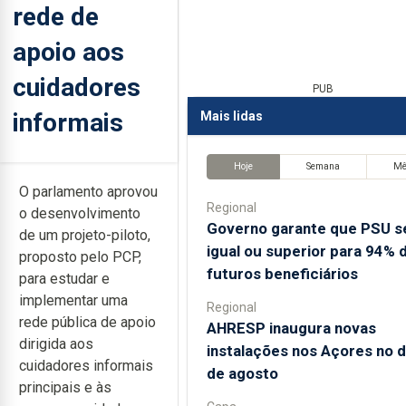
rede de
apoio aos
cuidadores
PUB
informais
Mais lidas
Hoje
Semana
M
O parlamento aprovou
Regional
o desenvolvimento
Governo garante que PSU s
de um projeto-piloto,
igual ou superior para 94% 
proposto pelo PCP,
futuros beneficiários
para estudar e
implementar uma
Regional
rede pública de apoio
AHRESP inaugura novas
dirigida aos
instalações nos Açores no d
cuidadores informais
de agosto
principais e às