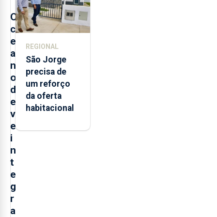
O
c
e
REGIONAL
a
São Jorge
n
precisa de
o
um reforço
d
da oferta
e
habitacional
v
e
i
n
t
e
g
r
a