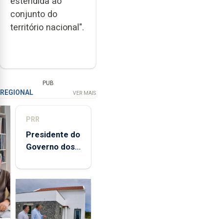
estendida ao
conjunto do
território nacional".
PUB
REGIONAL
VER MAIS
PRR
Presidente do
Governo dos
Açores
destaca
execução e
modernização
da saúde