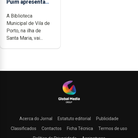
Puim apresenta
obras na
A Biblioteca
Biblioteca de Vila
Municipal de Vila de
do Porto
Porto, na ilha de
Santa Maria, vai...
Acerca do Jornal
Estatuto editorial
Publicidade
Classificados
Contactos
Ficha Técnica
Termos de uso