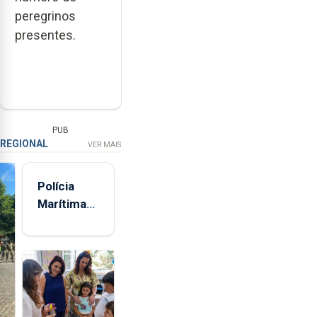
peregrinos
presentes.
PUB
REGIONAL
VER MAIS
Polícia
Marítima
comemora
107.º
aniversário
em Ponta
Delgada
entre os