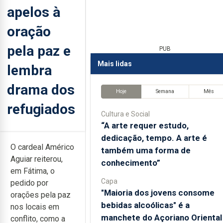
apelos à
oração
pela paz e
PUB
Mais lidas
lembra
drama dos
Hoje
Semana
Mês
refugiados
Cultura e Social
“A arte requer estudo,
dedicação, tempo. A arte é
O cardeal Américo
também uma forma de
Aguiar reiterou,
conhecimento”
em Fátima, o
Capa
pedido por
"Maioria dos jovens consome
orações pela paz
bebidas alcoólicas" é a
nos locais em
manchete do Açoriano Oriental
conflito, como a