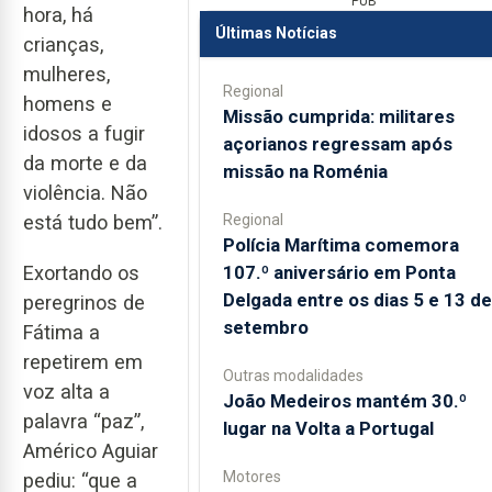
PUB
hora, há
Últimas Notícias
crianças,
mulheres,
Regional
homens e
Missão cumprida: militares
idosos a fugir
açorianos regressam após
da morte e da
missão na Roménia
violência. Não
Regional
está tudo bem”.
Polícia Marítima comemora
107.º aniversário em Ponta
Exortando os
Delgada entre os dias 5 e 13 de
peregrinos de
setembro
Fátima a
repetirem em
Outras modalidades
voz alta a
João Medeiros mantém 30.º
palavra “paz”,
lugar na Volta a Portugal
Américo Aguiar
Motores
pediu: “que a