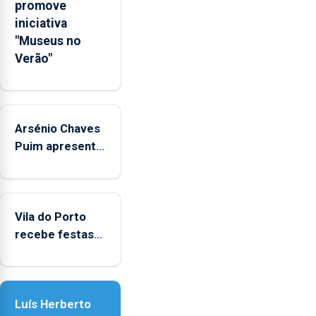
Força
promove
Nacional
iniciativa
Destacada
"Museus no
numa
Verão"
missão
da
NATO
que
Arsénio Chaves
terminou
Puim apresenta
em
obras na
julho.
Biblioteca de
Vila do Porto
Vila do Porto
recebe festas
em honra de
Nossa Senhora
da Assunção
Luís Herberto