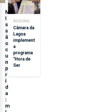
dias 5 e 13
de
M
setembro
i
REGIONAL
s
Câmara da
s
Lagoa
ã
implement
o
a
c
programa
u
"Hora de
m
Ser
p
r
i
d
a
:
m