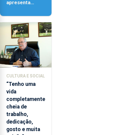
apresenta
‘Lugares da
Paisagem’
CULTURA E SOCIAL
“Tenho uma
vida
completamente
cheia de
trabalho,
dedicação,
gosto e muita