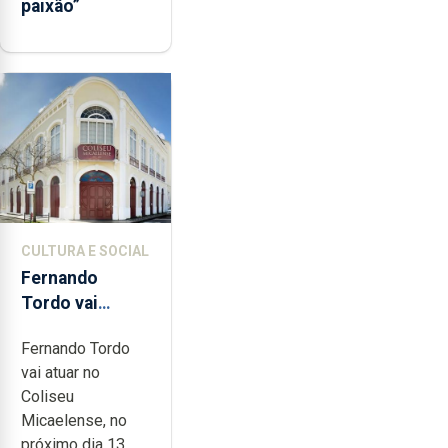
paixão”
CULTURA E SOCIAL
Fernando
Tordo vai
celebrar 60
Fernando Tordo
anos de
vai atuar no
carreira no
Coliseu
Coliseu
Micaelense, no
Micaelense
próximo dia 13