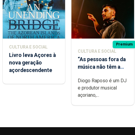
Premium
CULTURA E SOCIAL
CULTURA E SOCIAL
Livro leva Açores à
“As pessoas fora da
nova geração
música não têm a
açordescendente
noção do quão
Diogo Raposo é um DJ
difícil é produzir
e produtor musical
uma música”
açoriano,...