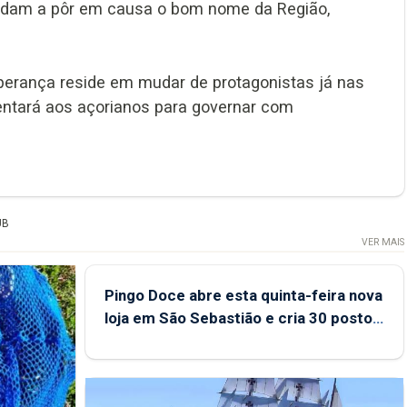
ndam a pôr em causa o bom nome da Região,
perança reside em mudar de protagonistas já nas
entará aos açorianos para governar com
UB
VER MAIS
Pingo Doce abre esta quinta-feira nova
loja em São Sebastião e cria 30 postos
de trabalho