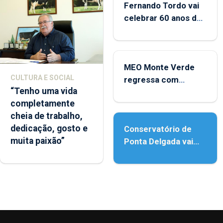
Fernando Tordo vai
celebrar 60 anos de
carreira no Coliseu
Micaelense
MEO Monte Verde
CULTURA E SOCIAL
regressa com
“Tenho uma vida
reforço da
completamente
acessibilidade
cheia de trabalho,
dedicação, gosto e
Conservatório de
muita paixão”
Ponta Delgada vai
contar com novos
instrumentos