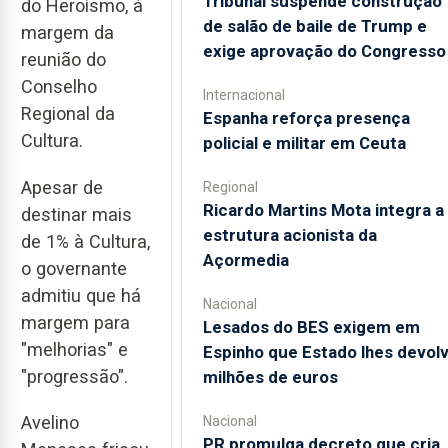
Tribunal suspende construção
do Heroísmo, à
de salão de baile de Trump e
margem da
exige aprovação do Congresso
reunião do
Conselho
Internacional
Regional da
Espanha reforça presença
Cultura.
policial e militar em Ceuta
Apesar de
Regional
Ricardo Martins Mota integra a
destinar mais
estrutura acionista da
de 1% à Cultura,
Açormedia
o governante
admitiu que há
Nacional
margem para
Lesados do BES exigem em
"melhorias" e
Espinho que Estado lhes devol
"progressão".
milhões de euros
Avelino
Nacional
PR promulga decreto que cria