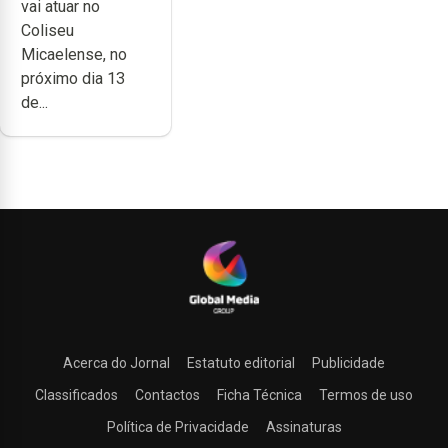
vai atuar no
carreira no
Coliseu
Coliseu
Micaelense, no
Micaelense
próximo dia 13
de...
Acerca do Jornal
Estatuto editorial
Publicidade
Classificados
Contactos
Ficha Técnica
Termos de uso
Política de Privacidade
Assinaturas