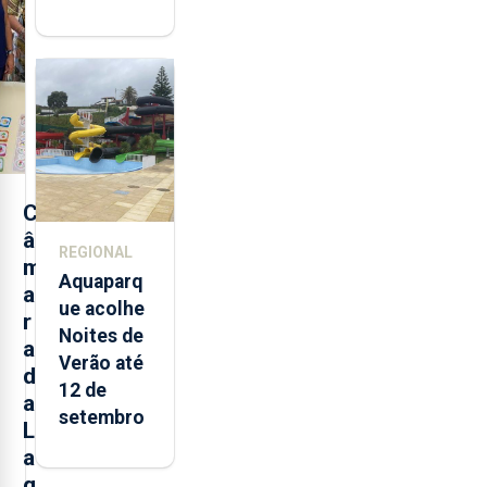
mais de 32
toneladas
de
alimentos
entre
2021 e
2025 nos
Açores
C
â
REGIONAL
m
Aquaparq
a
ue acolhe
r
Noites de
a
Verão até
d
12 de
a
setembro
L
a
g