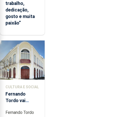
trabalho,
dedicação,
gosto e muita
paixão”
CULTURA E SOCIAL
Fernando
Tordo vai
celebrar 60
Fernando Tordo
anos de