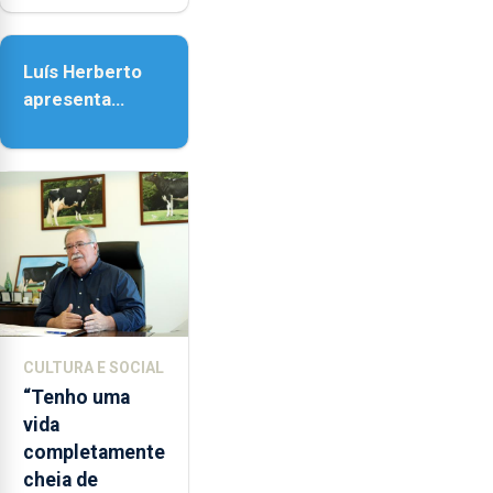
Nossa Senhora
da Assunção
Luís Herberto
apresenta
‘Lugares da
Paisagem’
CULTURA E SOCIAL
“Tenho uma
vida
completamente
cheia de