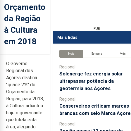
Orçamento
da Região
à Cultura
PUB
Mais lidas
em 2018
Hoje
Semana
Mês
O Governo
Regional
Regional dos
Solenerge fez energia solar
Açores destina
ultrapassar potência da
"quase 2%" do
geotermia nos Açores
Orçamento da
Região, para 2018,
Regional
Conserveiros criticam marcas
à Cultura, adiantou
hoje o governante
brancas com selo Marca Açore
que tutela esta
Regional
área, alegando
Região possui 72 pontos de