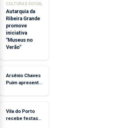
competências
CULTURA E SOCIAL
pessoais,
Autarquia da
emocionais
Ribeira Grande
e
promove
sociais
iniciativa
junto
"Museus no
das
Verão"
crianças
Arsénio Chaves
Puim apresenta
obras na
Biblioteca de
Vila do Porto
Vila do Porto
recebe festas
em honra de