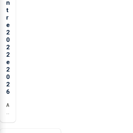
n
t
r
e
2
0
2
2
e
2
0
2
6
Açores
registaram
mais
de