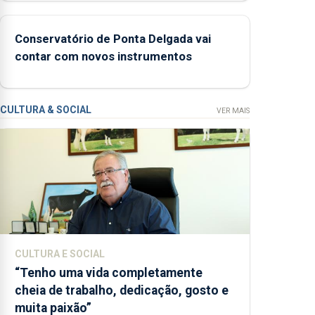
de lapas entre
2022 e 2026. A
ilha das Flores
Conservatório de Ponta Delgada vai
apresenta um
contar com novos instrumentos
“decréscimo
significativo” da
CPUE entre 2022
CULTURA & SOCIAL
VER MAIS
e 2025
CULTURA E SOCIAL
“Tenho uma vida completamente
cheia de trabalho, dedicação, gosto e
muita paixão”