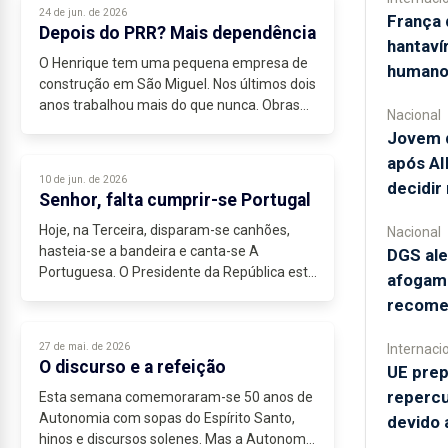
24 de jun. de 2026
França 
Depois do PRR? Mais dependência
hantaví
O Henrique tem uma pequena empresa de
humano
construção em São Miguel. Nos últimos dois
anos trabalhou mais do que nunca. Obras
Nacional
do PRR, subempreitadas do Estado,
Jovem d
dinheiro europeu a circular. No final do ano...
após AI
10 de jun. de 2026
decidir
Senhor, falta cumprir-se Portugal
Hoje, na Terceira, disparam-se canhões,
Nacional
hasteia-se a bandeira e canta-se A
DGS ale
Portuguesa. O Presidente da República está
afogame
presente, há discursos solenes sobre a
recome
Autonomia, sobre Camões, sobre a
grandeza...
27 de mai. de 2026
Internaci
O discurso e a refeição
UE prep
repercu
Esta semana comemoraram-se 50 anos de
Autonomia com sopas do Espírito Santo,
devido 
hinos e discursos solenes. Mas a Autonomia