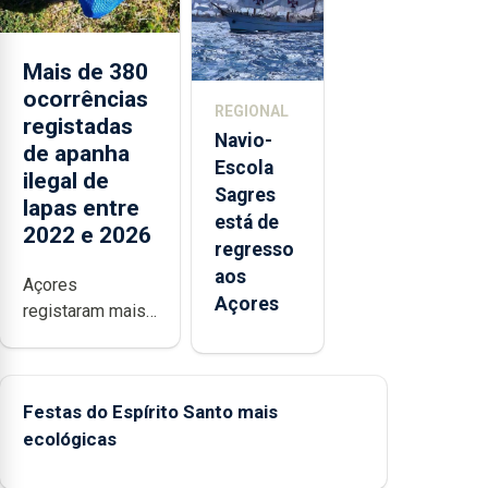
Sebastião
e cria 30
postos de
Mais de 380
trabalho
ocorrências
REGIONAL
registadas
Navio-
de apanha
Escola
ilegal de
Sagres
lapas entre
está de
2022 e 2026
regresso
aos
Açores
Açores
registaram mais
de 380
ocorrências e
mais de 160
Festas do Espírito Santo mais
inspeções
ecológicas
relacionadas com
a apanha ilegal