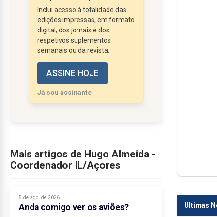
inaugurações, participações,
Inclui acesso à totalidade das
aquisições, agendas cheias e
edições impressas, em formato
fotografias. E no fim? Nada. A
digital, dos jornais e dos
respetivos suplementos
realidade insiste em estragar
semanais ou da revista.
a encenação. Os serviços
públicos continuam
ASSINE HOJE
ineficientes, o custo de vida
Já sou assinante
sobe e os...
Mais artigos de Hugo Almeida -
Coordenador IL/Açores
5 de ago. de 2026
Últimas N
Anda comigo ver os aviões?