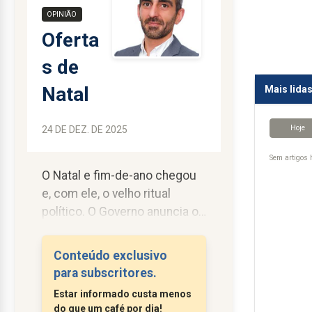
OPINIÃO
Oferta
s de
Natal
Mais lida
Hoje
24 DE DEZ. DE 2025
Sem artigos h
O Natal e fim-de-ano chegou
e, com ele, o velho ritual
político. O Governo anuncia os
maiores orçamentos de
sempre, os maiores
Conteúdo exclusivo
investimentos de sempre e
para subscritores.
as maiores intenções de
Estar informado custa menos
sempre. Seguem se
do que um café por dia!