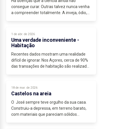
Há doenças que a ciência ainda não
consegue curar. Outras talvez nunca venha
a compreender totalmente. A inveja, ódio,
dogmas e cegueira ideológica são apenas
algumas delas. Pode ser da alma, pode ser...
1 de abr. de 2026
Uma verdade inconveniente -
Habitação
Recentes dados mostram uma realidade
difícil de ignorar. Nos Açores, cerca de 90%
das transações de habitação são realizadas
por...
18 de mar. de 2026
Castelos na areia
O José sempre teve orgulho da sua casa.
Construiu-a depressa, em terreno barato,
com materiais que pareciam sólidos
enquanto o tempo era bom. Quando vieram
as chuvas, percebeu que a rapidez com...