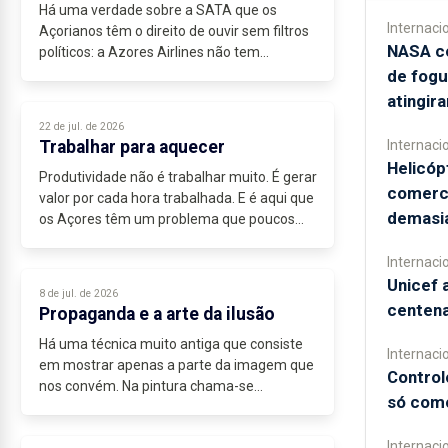
Há uma verdade sobre a SATA que os
Internaci
Açorianos têm o direito de ouvir sem filtros
NASA c
políticos: a Azores Airlines não tem
salvação. Continuar a adiar a privatização é
de fog
prolongar não só o sofrimento de uma...
atingir
22 de jul. de 2026
Trabalhar para aquecer
Internaci
Helicóp
Produtividade não é trabalhar muito. É gerar
comerc
valor por cada hora trabalhada. E é aqui que
demasi
os Açores têm um problema que poucos
querem nomear, e que é conveniente não
nomear para quem vive de o gerir.
Internaci
O...
Unicef 
8 de jul. de 2026
centen
Propaganda e a arte da ilusão
Há uma técnica muito antiga que consiste
Internaci
em mostrar apenas a parte da imagem que
Control
nos convém. Na pintura chama-se
só como
enquadramento....
Internaci