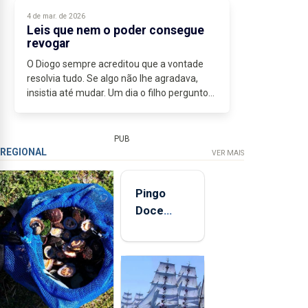
4 de mar. de 2026
Leis que nem o poder consegue
revogar
O Diogo sempre acreditou que a vontade
resolvia tudo. Se algo não lhe agradava,
insistia até mudar. Um dia o filho perguntou-
lhe porque caíam sempre as maçãs da
árvore. Diogo respondeu que era apenas...
PUB
REGIONAL
VER MAIS
Pingo
Doce
abre esta
quinta-
feira nova
loja em
São