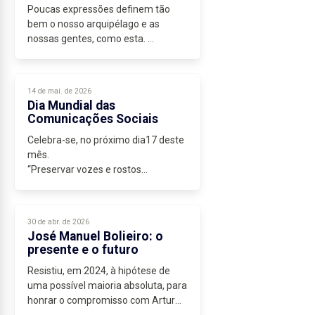
Poucas expressões definem tão
bem o nosso arquipélago e as
nossas gentes, como esta.
Passados treze anos da sua morte,
continua a fazer sentido revisitá-la,
não pela nostalgia, mas pela
14 de mai. de 2026
atualidade...
Dia Mundial das
Comunicações Sociais
Celebra-se, no próximo dia17 deste
mês.
“Preservar vozes e rostos
humanos”, é o tema da mensagem
do Papa Leão XIV, para este dia.
É, cada vez mais importante, uma
30 de abr. de 2026
comunicação social clara e
José Manuel Bolieiro: o
transparente...
presente e o futuro
Resistiu, em 2024, à hipótese de
uma possível maioria absoluta, para
honrar o compromisso com Artur