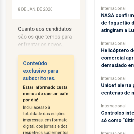
Internacional
8 DE JAN. DE 2026
NASA confirm
de foguetão 
Quanto aos candidatos
atingiram a L
são os que temos para
Internacional
enfrentar os novos
Helicóptero d
tempos, que não é
comercial ap
difícil perspetivar, que
Conteúdo
demasiado em
serão bastante
exclusivo para
conturbados.
subscritores.
Internacional
Vou dar a minha opinião
Unicef alerta 
Estar informado custa
sobre cada um dos
centenas de 
menos do que um café
principais candidatos.
por dia!
Internacional
António José Seguro:
Inclui acesso à
Controlos in
totalidade das edições
Foi até agora o mais
só como “últi
impressas, em formato
equilibrado e com uma
digital, dos jornais e dos
postura nos debates,
respetivos suplementos
Internacional