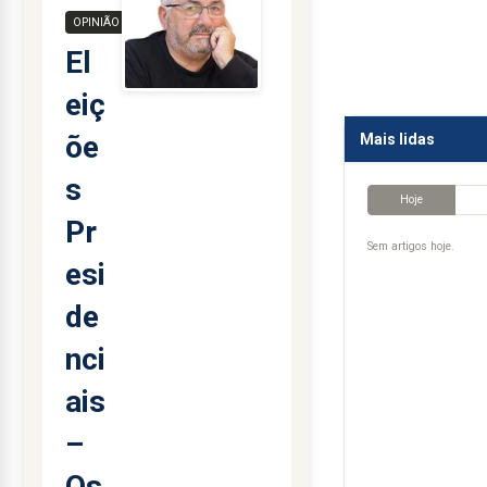
OPINIÃO
El
eiç
õe
Mais lidas
s
Hoje
Pr
Sem artigos hoje.
esi
de
nci
ais
–
Os