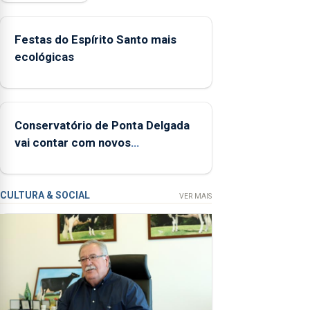
380
ocorrências
Festas do Espírito Santo mais
e mais de
ecológicas
160
inspeções
relacionadas
com a
Conservatório de Ponta Delgada
apanha
vai contar com novos
ilegal de
instrumentos
lapas entre
2022 e
2026. A ilha
CULTURA & SOCIAL
VER MAIS
das Flores
apresenta
um
“decréscimo
significativo”
da CPUE