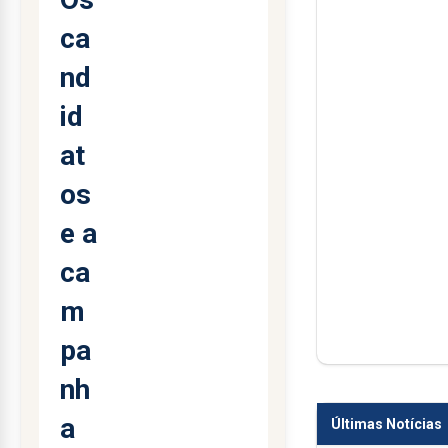
ca
nd
id
at
os
e a
ca
m
pa
nh
a
Últimas Notícias