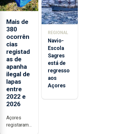
Sebastião
e cria 30
postos de
Mais de
trabalho
380
REGIONAL
ocorrên
Navio-
cias
Escola
registad
Sagres
as de
está de
apanha
regresso
ilegal de
aos
lapas
Açores
entre
2022 e
2026
Açores
registaram
mais de