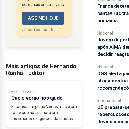
de acordo com a
semanais ou da revista.
França deteta
dignidade da instituição
hantavírus tr
ASSINE HOJE
- Presidência da
humanos
República. Definiu bem
Já sou assinante
a linha mestra, se for
Nacional
Jovem deporta
eleito,...
após AIMA dem
decidir reag
Mais artigos de Fernando
Nacional
Ranha - Editor
DGS alerta pa
afogamentos e
recomendaçõ
9 de jul. de 2026
Que o verão nos ajude
Internacional
Estamos em pleno Verão, mas é um
UE prepara-se
facto que não se nota um
repercussões"
movimento exagerado de turistas,
devido a eclip
quer no trânsito, nos restaurantes