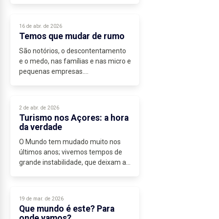
Lima e Paulo Estêvão.
Sei que foi muito pressionado para
o fazer.
16 de abr. de 2026
É do domínio público, que...
Temos que mudar de rumo
São notórios, o descontentamento
e o medo, nas famílias e nas micro e
pequenas empresas.
O aumento do custo de vida é
enorme e, em muitos produtos, é
semanal.
2 de abr. de 2026
Nas micro e pequenas empresas
Turismo nos Açores: a hora
estamos...
da verdade
O Mundo tem mudado muito nos
últimos anos; vivemos tempos de
grande instabilidade, que deixam as
pessoas muito preocupadas
quanto...
19 de mar. de 2026
Que mundo é este? Para
onde vamos?