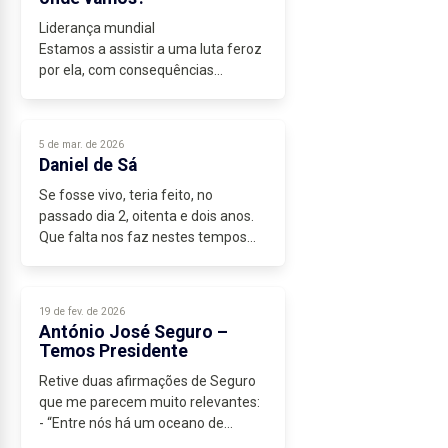
Liderança mundial
Estamos a assistir a uma luta feroz
por ela, com consequências
imprevisíveis para a Europa,
incluindo o possível fim da NATO, tal
como a conhecemos.
5 de mar. de 2026
A América, a China e a Rússia...
Daniel de Sá
Se fosse vivo, teria feito, no
passado dia 2, oitenta e dois anos.
Que falta nos faz nestes tempos
difíceis e de enorme ausência,
enorme de pensamento e de visão
de futuro. Tantas vezes dou comigo
19 de fev. de 2026
a...
António José Seguro –
Temos Presidente
Retive duas afirmações de Seguro
que me parecem muito relevantes:
- “Entre nós há um oceano de
diferenças” – dirigindo-se a André...