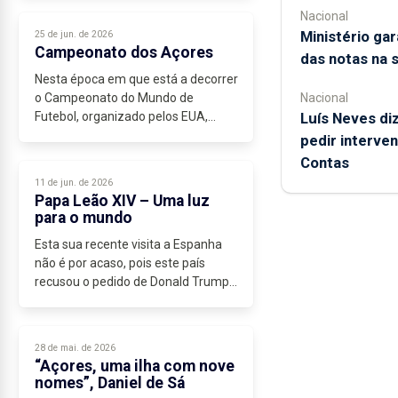
e...
Nacional
Ministério ga
25 de jun. de 2026
Campeonato dos Açores
das notas na 
Nesta época em que está a decorrer
o Campeonato do Mundo de
Nacional
Futebol, organizado pelos EUA,
Luís Neves diz
México e Canadá, tem-se verificado
pedir interve
pouco entusiasmo, sobretudo nos
Contas
EUA, onde foi notória a ausência do
11 de jun. de 2026
Presidente...
Papa Leão XIV – Uma luz
para o mundo
Esta sua recente visita a Espanha
não é por acaso, pois este país
recusou o pedido de Donald Trump
para que fossem utilizadas as suas
bases aéreas e navais, a caminho
da guerra no Médio Oriente.
28 de mai. de 2026
Leão...
“Açores, uma ilha com nove
nomes”, Daniel de Sá