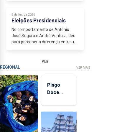
5 de fev. de 2026
Eleições Presidenciais
No comportamento de António
José Seguro e André Ventura, deu
para perceber a diferença entre um
candidato que assume a
instituição...
PUB
REGIONAL
VER MAIS
Pingo
Doce
abre esta
quinta-
feira nova
loja em
São