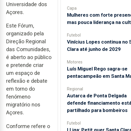
Universidade dos
Capa
Açores.
Mulheres com forte presen
mas pouca liderança na cul
Este Fórum,
organizado pela
Futebol
Direção Regional
Vinícius Lopes continua no 
Clara até junho de 2029
das Comunidades,
é aberto ao público
Motores
e pretende criar
Luís Miguel Rego sagra-se
um espaço de
pentacampeão em Santa Ma
reflexão e debate
em torno do
Regional
Autarca de Ponta Delgada
fenómeno
defende financiamento está
migratório nos
partilhado para bombeiros
Açores.
Futebol
Conforme refere o
I Liga: Petit quer Santa Clar