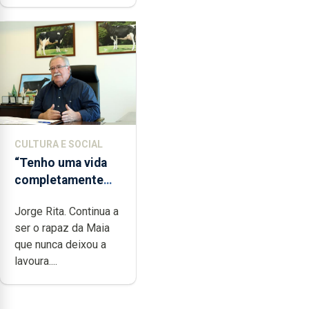
CULTURA E SOCIAL
“Tenho uma vida
completamente
cheia de trabalho,
Jorge Rita. Continua a
dedicação, gosto e
ser o rapaz da Maia
muita paixão”
que nunca deixou a
lavoura....