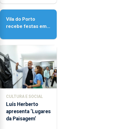
de Vila do Porto
Vila do Porto
recebe festas em
honra de Nossa
Senhora da
Assunção
CULTURA E SOCIAL
Luís Herberto
apresenta ‘Lugares
da Paisagem’