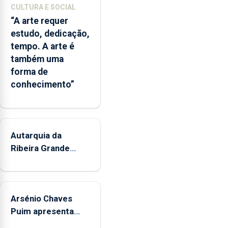
partilhadas
CULTURA E SOCIAL
entre
“A arte requer
o
estudo, dedicação,
Governo
tempo. A arte é
Regional
também uma
e
forma de
os
conhecimento”
municípios.
Autarquia da
Ribeira Grande
promove iniciativa
"Museus no Verão"
Arsénio Chaves
Puim apresenta
obras na Biblioteca