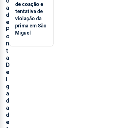
c
de coação e
a
tentativa de
d
violação da
e
prima em São
P
Miguel
o
n
t
a
D
e
l
g
a
d
a
d
e