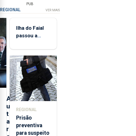
PUB
REGIONAL
VER MAIS
Ilha do Faial
passou a
integrar rede
de
monitorização
de infrassons
dos Açores
A
u
REGIONAL
t
Prisão
a
preventiva
r
para suspeito