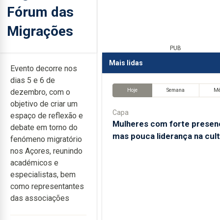
Fórum das
Migrações
PUB
Mais lidas
Evento decorre nos
dias 5 e 6 de
Hoje
Semana
M
dezembro, com o
objetivo de criar um
Capa
espaço de reflexão e
Mulheres com forte presen
debate em torno do
mas pouca liderança na cul
fenómeno migratório
nos Açores, reunindo
académicos e
especialistas, bem
como representantes
das associações