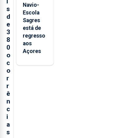
i
Navio-
s
Escola
d
Sagres
e
está de
3
regresso
8
aos
0
Açores
o
c
o
r
r
ê
n
c
i
a
s