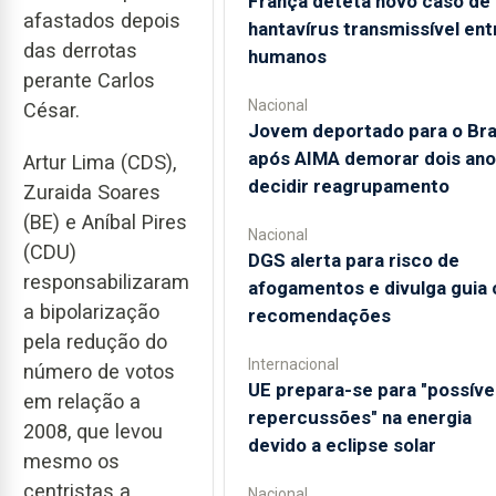
França deteta novo caso de
afastados depois
hantavírus transmissível ent
das derrotas
humanos
perante Carlos
Nacional
César.
Jovem deportado para o Bra
após AIMA demorar dois ano
Artur Lima (CDS),
decidir reagrupamento
Zuraida Soares
(BE) e Aníbal Pires
Nacional
(CDU)
DGS alerta para risco de
responsabilizaram
afogamentos e divulga guia
a bipolarização
recomendações
pela redução do
Internacional
número de votos
UE prepara-se para "possíve
em relação a
repercussões" na energia
2008, que levou
devido a eclipse solar
mesmo os
centristas a
Nacional