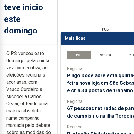
teve início
este
domingo
PUB
Mais lidas
O PS venceu este
Hoje
Semana
Mê
domingo, pela quinta
vez consecutiva, as
Regional
eleições regionais
Pingo Doce abre esta quinta
açorianas, com
feira nova loja em São Sebas
Vasco Cordeiro a
e cria 30 postos de trabalho
suceder a Carlos
Regional
César, obtendo uma
67 pessoas retiradas de pa
maioria absoluta
de campismo na ilha Terceir
numa campanha
marcada pelo debate
Regional
sobre as medidas de
Proteção Civil atualiza para