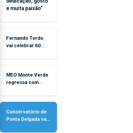
dedicação, gosto
um
e muita paixão”
“decréscimo
significativo”
da
CPUE
entre
Fernando Tordo
2022
vai celebrar 60
e
anos de carreira
2025
no Coliseu
Micaelense
MEO Monte Verde
regressa com
reforço da
acessibilidade
Conservatório de
Ponta Delgada vai
contar com novos