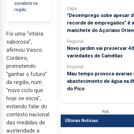
socialista na
Capa
região
"Desemprego sobe apesar d
recorde de empregados" é 
manchete do Açoriano Orien
Foi uma "vitória
saborosa",
Regional
Novo jardim vai preservar 4
afirmou Vasco
variedades de Camélias
Cordeiro,
prometendo
Regional
Mau tempo provoca avarias 
"ganhar o futuro"
abastecimento de água na il
da região, num
do Pico
"novo ciclo que
hoje se inicia",
evitando falar do
PUB
contexto nacional
Últimas Notícias
das medidas de
austeridade a