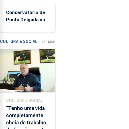
160
Conservatório de
inspeções
Ponta Delgada vai
relacionadas
contar com novos
com
instrumentos
a
apanha
CULTURA & SOCIAL
VER MAIS
ilegal
de
lapas
entre
2022
e
2026.
A
CULTURA E SOCIAL
ilha
“Tenho uma vida
das
completamente
Flores
cheia de trabalho,
apresenta