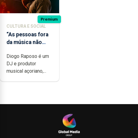
Premium
CULTURA E SOCIAL
“As pessoas fora
da música não
têm a noção do
Diogo Raposo é um
quão difícil é
DJ e produtor
produzir uma
musical açoriano,...
música”