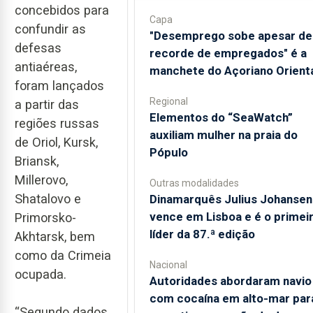
concebidos para
Capa
confundir as
"Desemprego sobe apesar de
defesas
recorde de empregados" é a
antiaéreas,
manchete do Açoriano Orient
foram lançados
Regional
a partir das
​Elementos do “SeaWatch”
regiões russas
auxiliam mulher na praia do
de Oriol, Kursk,
Pópulo
Briansk,
Millerovo,
Outras modalidades
Shatalovo e
Dinamarquês Julius Johansen
vence em Lisboa e é o primei
Primorsko-
líder da 87.ª edição
Akhtarsk, bem
como da Crimeia
Nacional
ocupada.
Autoridades abordaram navio
com cocaína em alto-mar par
“Segundo dados