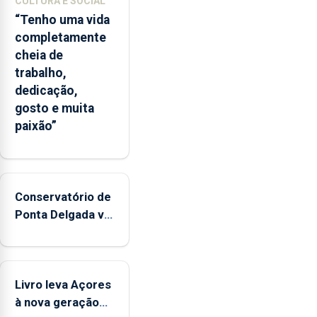
CULTURA E SOCIAL
“Tenho uma vida
completamente
cheia de
trabalho,
dedicação,
gosto e muita
paixão”
Conservatório de
Ponta Delgada vai
contar com
novos
instrumentos
Livro leva Açores
à nova geração