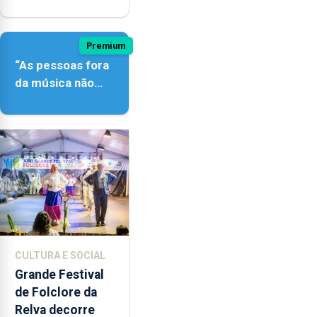
açordescendente
Premium
“As pessoas fora
da música não
têm a noção do
quão difícil é
produzir uma
música”
CULTURA E SOCIAL
Grande Festival
de Folclore da
Relva decorre