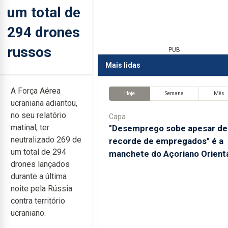
um total de
294 drones
russos
PUB
Mais lidas
A Força Aérea
Hoje
Semana
Mês
ucraniana adiantou,
no seu relatório
Capa
matinal, ter
"Desemprego sobe apesar de
neutralizado 269 de
recorde de empregados" é a
um total de 294
manchete do Açoriano Orient
drones lançados
durante a última
noite pela Rússia
contra território
ucraniano.