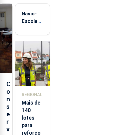
Navio-
Escola
Sagres
está de
regresso
aos
Açores
C
o
REGIONAL
n
Mais de
s
140
e
lotes
r
para
v
reforço