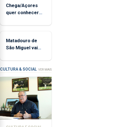
sopro,
Chega/Açores
uma
quer conhecer
harpa,
medidas para
tímpanos
controlar a dívida
e
pública regional
estrados,
Matadouro de
permitindo
São Miguel vai
reforçar
ser alvo de
as
requalificação
condições
de
CULTURA & SOCIAL
VER MAIS
ensino
da
instituição