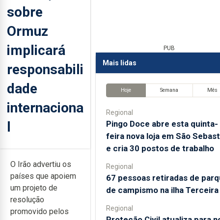
sobre
Ormuz
implicará
PUB
Mais lidas
responsabili
dade
Hoje
Semana
Mês
internaciona
Regional
l
Pingo Doce abre esta quinta-
feira nova loja em São Sebast
e cria 30 postos de trabalho
O Irão advertiu os
Regional
países que apoiem
67 pessoas retiradas de par
um projeto de
de campismo na ilha Terceira
resolução
Regional
promovido pelos
Proteção Civil atualiza para 