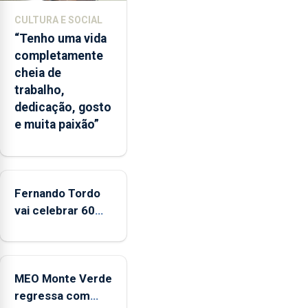
A
CULTURA E SOCIAL
ilha
“Tenho uma vida
das
completamente
Flores
cheia de
apresenta
trabalho,
um
dedicação, gosto
“decréscimo
e muita paixão”
significativo”
da
CPUE
entre
2022
Fernando Tordo
e
vai celebrar 60
2025
anos de carreira
no Coliseu
Micaelense
MEO Monte Verde
regressa com