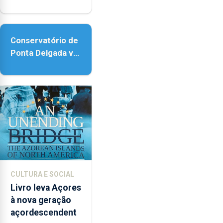
reforço da
acessibilidade
Conservatório de
Ponta Delgada vai
contar com novos
instrumentos
CULTURA E SOCIAL
Livro leva Açores
à nova geração
açordescendent