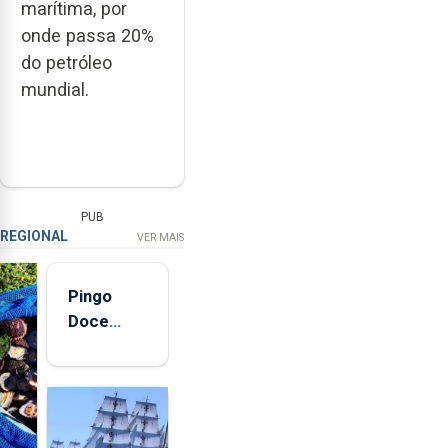
marítima, por
onde passa 20%
do petróleo
mundial.
PUB
REGIONAL
VER MAIS
Pingo
Doce
abre esta
quinta-
feira nova
loja em
São