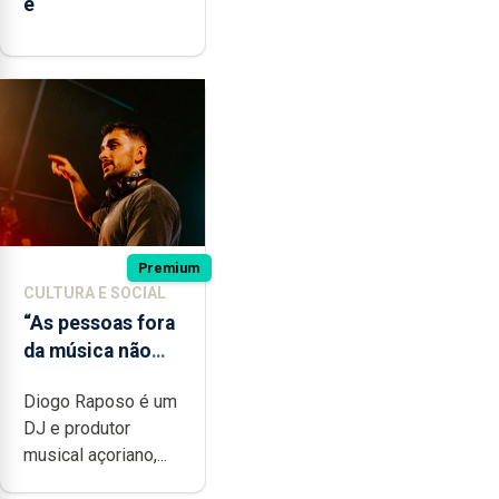
e
Premium
CULTURA E SOCIAL
“As pessoas fora
da música não
têm a noção do
Diogo Raposo é um
quão difícil é
DJ e produtor
produzir uma
musical açoriano,...
música”