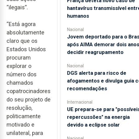
França deteta novo caso de
“ilegais”.
hantavírus transmissível entr
humanos
“Está agora
Nacional
absolutamente
Jovem deportado para o Bras
claro que os
após AIMA demorar dois anos
Estados Unidos
decidir reagrupamento
procuram
explorar o
Nacional
DGS alerta para risco de
número dos
afogamentos e divulga guia 
chamados
recomendações
copatrocinadores
do seu projeto de
Internacional
resolução,
UE prepara-se para "possívei
politicamente
repercussões" na energia
motivado e
devido a eclipse solar
unilateral, para
Nacional