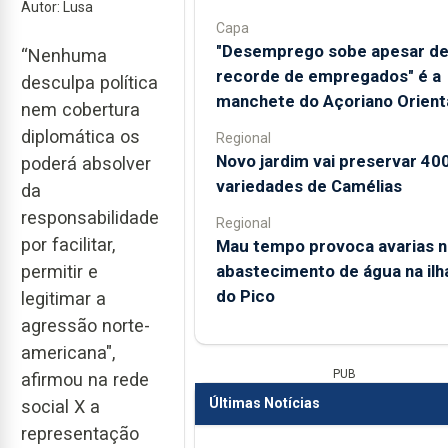
Autor: Lusa
Capa
"Desemprego sobe apesar d
“Nenhuma
recorde de empregados" é a
desculpa política
manchete do Açoriano Orient
nem cobertura
diplomática os
Regional
Novo jardim vai preservar 40
poderá absolver
variedades de Camélias
da
responsabilidade
Regional
por facilitar,
Mau tempo provoca avarias n
permitir e
abastecimento de água na ilh
do Pico
legitimar a
agressão norte-
americana",
PUB
afirmou na rede
Últimas Notícias
social X a
representação