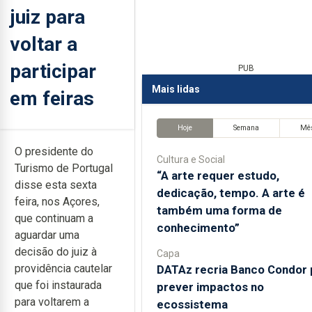
juiz para
voltar a
participar
PUB
Mais lidas
em feiras
Hoje
Semana
Mê
O presidente do
Cultura e Social
Turismo de Portugal
“A arte requer estudo,
disse esta sexta
dedicação, tempo. A arte é
feira, nos Açores,
também uma forma de
que continuam a
conhecimento”
aguardar uma
decisão do juiz à
Capa
providência cautelar
DATAz recria Banco Condor 
que foi instaurada
prever impactos no
para voltarem a
ecossistema