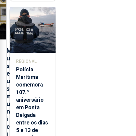
contraditória"
sobre
evolução
turística
M
u
REGIONAL
s
Polícia
e
Marítima
u
comemora
s
107.º
m
aniversário
u
em Ponta
n
Delgada
i
entre os dias
c
5 e 13 de
i