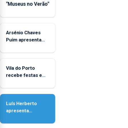
"Museus no Verão"
de
Museus
aos
sábados
Arsénio Chaves
durante
o
Puim apresenta
mês
obras na Biblioteca
de
de Vila do Porto
agosto,
entre
Vila do Porto
as
recebe festas em
14h00
honra de Nossa
e
Senhora da
as
Assunção
18h00.
Luís Herberto
apresenta
‘Lugares da
Paisagem’