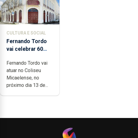
CULTURA E SOCIAL
Fernando Tordo
vai celebrar 60
anos de carreira
Fernando Tordo vai
no Coliseu
atuar no Coliseu
Micaelense
Micaelense, no
próximo dia 13 de...