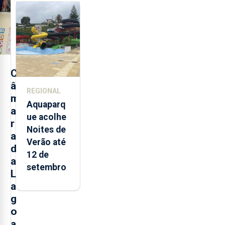
de
alimentos
entre
2021 e
2025 nos
Açores
C
â
REGIONAL
m
Aquaparq
a
ue acolhe
r
Noites de
a
Verão até
d
12 de
a
setembro
L
a
g
o
a