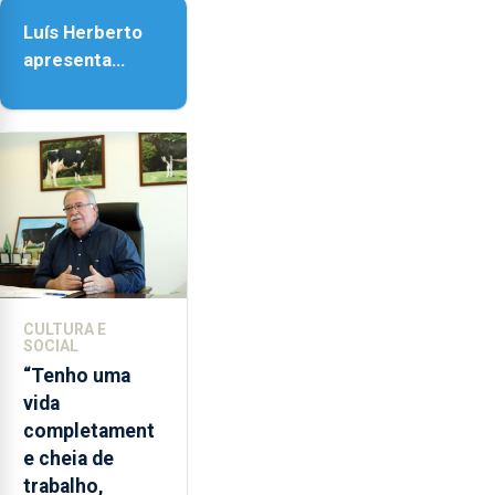
da Assunção
Luís Herberto
apresenta
‘Lugares da
Paisagem’
CULTURA E
SOCIAL
“Tenho uma
vida
completament
e cheia de
trabalho,