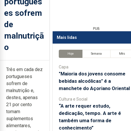
portugues
es sofrem
de
PUB
malnutriçã
Mais lidas
o
Hoje
Semana
Mês
Capa
Três em cada dez
"Maioria dos jovens consome
portugueses
bebidas alcoólicas" é a
sofrem de
manchete do Açoriano Oriental
malnutrição e,
destes, apenas
Cultura e Social
21 por cento
“A arte requer estudo,
tomam
dedicação, tempo. A arte é
suplementos
também uma forma de
alimentares,
conhecimento”