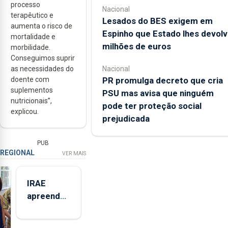
processo
Nacional
terapêutico e
Lesados do BES exigem em
aumenta o risco de
Espinho que Estado lhes devolv
mortalidade e
milhões de euros
morbilidade.
Conseguimos suprir
Nacional
as necessidades do
PR promulga decreto que cria
doente com
suplementos
PSU mas avisa que ninguém
nutricionais”,
pode ter proteção social
explicou.
prejudicada
PUB
REGIONAL
VER MAIS
IRAE
apreendeu
mais de 32
toneladas