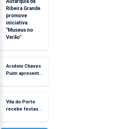
Autarquia da
e
Ribeira Grande
sociais
promove
junto
iniciativa
das
"Museus no
crianças
Verão"
Arsénio Chaves
Puim apresenta
obras na
Biblioteca de
Vila do Porto
Vila do Porto
recebe festas
em honra de
Nossa Senhora