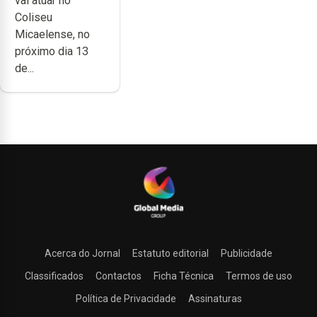
vai atuar no
carreira no
Coliseu
Coliseu
Micaelense, no
Micaelense
próximo dia 13
de...
Acerca do Jornal
Estatuto editorial
Publicidade
Classificados
Contactos
Ficha Técnica
Termos de uso
Política de Privacidade
Assinaturas