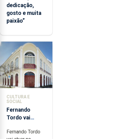
dedicação,
gosto e muita
paixão”
CULTURA E
SOCIAL
Fernando
Tordo vai
celebrar 60
Fernando Tordo
anos de