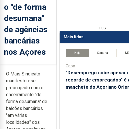
o "de forma
desumana"
de agências
PUB
Mais lidas
bancárias
nos Açores
Hoje
Semana
M
Capa
"Desemprego sobe apesar 
O Mais Sindicato
recorde de empregados" é 
manifestou-se
manchete do Açoriano Orien
preocupado com o
encerramento "de
forma desumana" de
balcões bancários
"em várias
localidades" dos