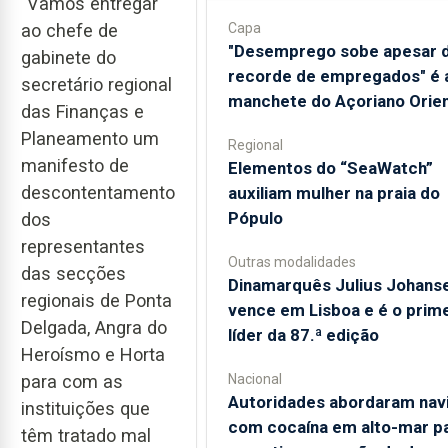
"Vamos entregar
ao chefe de
Capa
"Desemprego sobe apesar 
gabinete do
recorde de empregados" é 
secretário regional
manchete do Açoriano Orien
das Finanças e
Planeamento um
Regional
manifesto de
​Elementos do “SeaWatch”
descontentamento
auxiliam mulher na praia do
Pópulo
dos
representantes
Outras modalidades
das secções
Dinamarquês Julius Johans
regionais de Ponta
vence em Lisboa e é o prime
Delgada, Angra do
líder da 87.ª edição
Heroísmo e Horta
para com as
Nacional
Autoridades abordaram nav
instituições que
com cocaína em alto-mar p
têm tratado mal