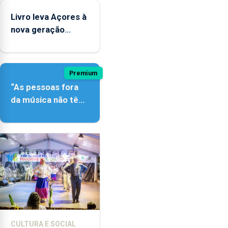
Livro leva Açores à
nova geração
açordescendente
Premium
“As pessoas fora
da música não têm
a noção do quão
difícil é produzir
uma música”
CULTURA E SOCIAL