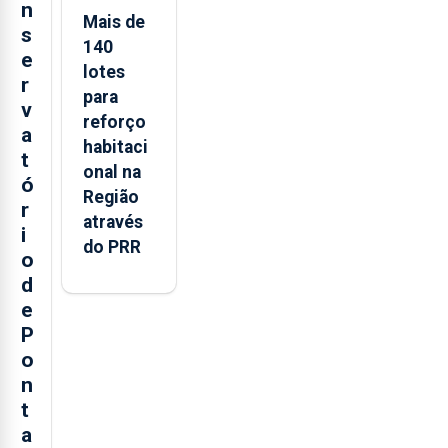
n
Mais de
s
140
e
lotes
r
para
v
reforço
a
habitaci
t
onal na
ó
Região
r
através
i
do PRR
o
d
e
P
o
n
t
a