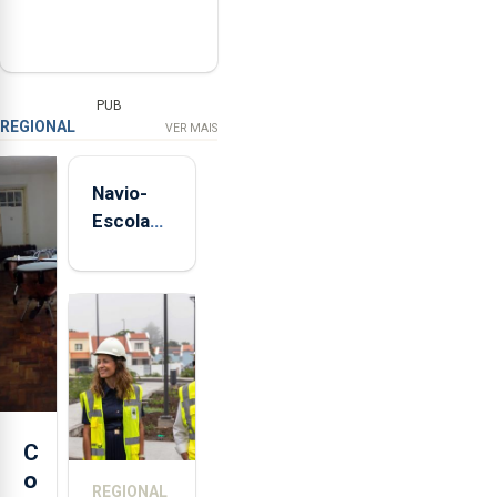
PUB
REGIONAL
VER MAIS
Navio-
Escola
Sagres
está de
regresso
aos
Açores
C
o
REGIONAL