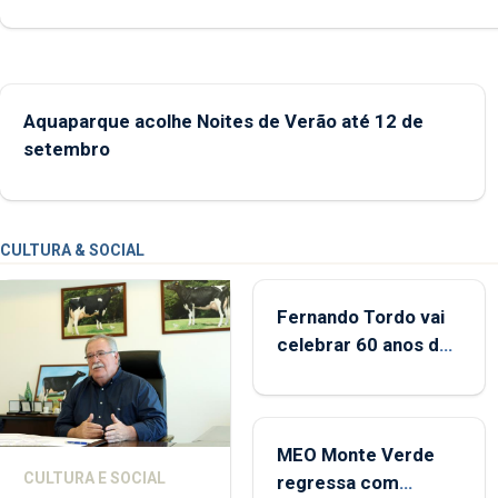
desde o início da época balnear
Aquaparque acolhe Noites de Verão até 12 de
setembro
CULTURA & SOCIAL
Fernando Tordo vai
celebrar 60 anos de
carreira no Coliseu
Micaelense
MEO Monte Verde
CULTURA E SOCIAL
regressa com