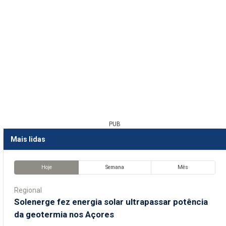
PUB
Mais lidas
Hoje
Semana
Mês
Regional
Solenerge fez energia solar ultrapassar potência
da geotermia nos Açores