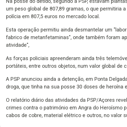
Na posse do detido, segundo a PSP, estavam plantas 
um peso global de 807,89 gramas, o que permitiria a
polícia em 807,5 euros no mercado local.
Esta operação permitiu ainda desmantelar um "labor
fabrico de metanfetaminas", onde também foram a
atividade",
As forças policiais apreenderam ainda três telemóv
portáteis, entre outros objetos, num valor global de 
A PSP anunciou ainda a detenção, em Ponta Delgada, 
droga, que tinha na sua posse 30 doses de heroína e
O relatório diário das atividades da PSP/Açores rev
crimes contra o património em Angra do Heroísmo per
cabos de cobre, material elétrico e outros, no valor s