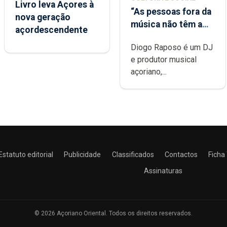
Livro leva Açores à
“As pessoas fora da
nova geração
música não têm a
açordescendente
noção do quão
Diogo Raposo é um DJ
difícil é produzir
e produtor musical
uma música”
açoriano,...
Estatuto editorial
Publicidade
Classificados
Contactos
Ficha
Assinaturas
© 2026 Açoriano Oriental. Todos os direitos reservados.