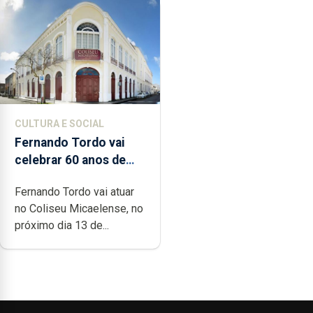
CULTURA E SOCIAL
Fernando Tordo vai
celebrar 60 anos de
carreira no Coliseu
Fernando Tordo vai atuar
Micaelense
no Coliseu Micaelense, no
próximo dia 13 de...