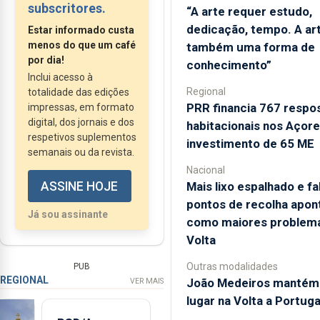
subscritores.
“A arte requer estudo,
desta espécie
dedicação, tempo. A ar
Estar informado custa
endémica
menos do que um café
também uma forma de
extremamente rara,
por dia!
conhecimento”
que durante algum
Inclui acesso à
Regional
tempo apenas
totalidade das edições
PRR financia 767 respo
impressas, em formato
subsistiu na ilha do
digital, dos jornais e dos
habitacionais nos Açor
Corvo e esteve em
respetivos suplementos
investimento de 65 ME
risco de extinção, é
semanais ou da revista.
apenas o reflexo do
Nacional
Mais lixo espalhado e fa
ASSINE HOJE
trabalho de quatro
pontos de recolha apon
décadas do único
Já sou assinante
como maiores problem
jardim do género na
Volta
Região. É na Quinta de
São Lourenço, na
Outras modalidades
PUB
REGIONAL
João Medeiros mantém 
VER MAIS
freguesia...
lugar na Volta a Portuga