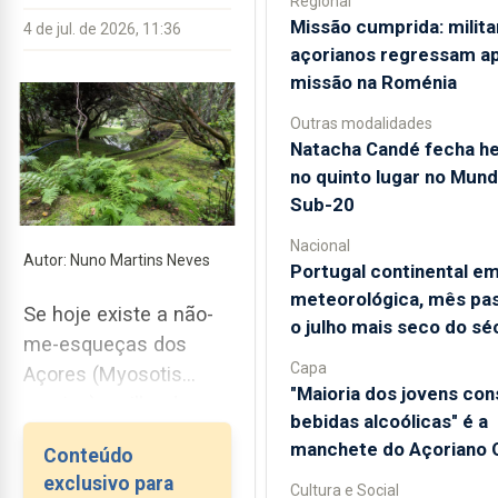
Regional
Missão cumprida: milita
4 de jul. de 2026, 11:36
açorianos regressam a
missão na Roménia
Outras modalidades
Natacha Candé fecha he
no quinto lugar no Mund
Sub-20
Nacional
Autor: Nuno Martins Neves
Portugal continental e
meteorológica, mês pas
Se hoje existe a não-
o julho mais seco do sé
me-esqueças dos
Capa
Açores (Myosotis
"Maioria dos jovens co
azorica) na ilha das
bebidas alcoólicas" é a
Flores, muito se deve
manchete do Açoriano O
Conteúdo
ao Jardim Botânico do
exclusivo para
Cultura e Social
Faial. A recuperação