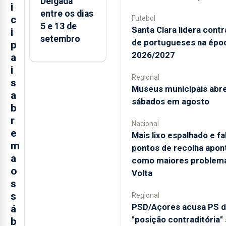
Delgada
i
entre os dias
c
Futebol
5 e 13 de
Santa Clara lidera cont
i
setembro
de portugueses na épo
p
2026/2027
a
i
Regional
s
Museus municipais abr
a
sábados em agosto
b
r
Nacional
e
Mais lixo espalhado e fa
m
pontos de recolha apon
a
como maiores problem
o
Volta
s
s
Regional
PSD/Açores acusa PS 
á
"posição contraditória"
b