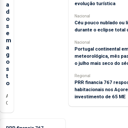
evolução turística
a
d
Nacional
o
Céu pouco nublado ou 
s
durante o eclipse total 
e
m
Nacional
a
Portugal continental e
g
meteorológica, mês pas
o
o julho mais seco do sé
s
t
Regional
PRR financia 767 respo
o
habitacionais nos Açor
A
investimento de 65 ME
Câmara
Municipal
da
Ribeira