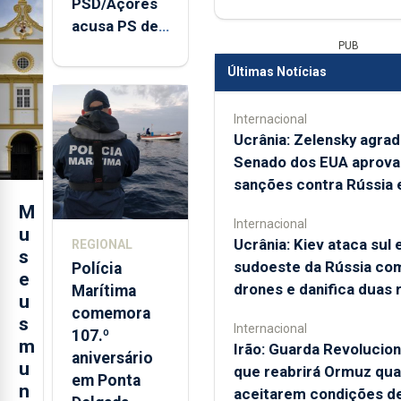
PSD/Açores
acusa PS de
PUB
"posição
contraditória"
Últimas Notícias
sobre
evolução
Internacional
turística
Ucrânia: Zelensky agra
Senado dos EUA aprova
sanções contra Rússia e
M
Internacional
u
Ucrânia: Kiev ataca sul 
REGIONAL
s
sudoeste da Rússia co
Polícia
e
drones e danifica duas r
Marítima
u
comemora
s
Internacional
107.º
m
Irão: Guarda Revolucion
aniversário
u
que reabrirá Ormuz qu
em Ponta
n
aceitarem condições d