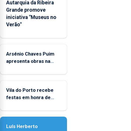
Autarquia da Ribeira
na
Grande promove
Rede
iniciativa "Museus no
Municipal
Verão"
de
Museus
aos
sábados
Arsénio Chaves Puim
durante
o
apresenta obras na
mês
Biblioteca de Vila do
de
Porto
agosto,
entre
Vila do Porto recebe
as
festas em honra de
14h00
Nossa Senhora da
e
Assunção
as
18h00.
Luís Herberto