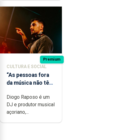
Premium
CULTURA E SOCIAL
“As pessoas fora
da música não têm
a noção do quão
Diogo Raposo é um
difícil é produzir
DJ e produtor musical
uma música”
açoriano,...