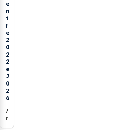
e
n
t
r
e
2
0
2
2
e
2
0
2
6
Açores
registaram
mais