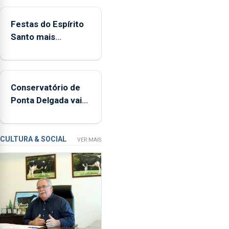
de
380
Festas do Espírito
ocorrências
Santo mais
e
ecológicas
mais
de
160
Conservatório de
inspeções
Ponta Delgada vai
relacionadas
contar com novos
com
instrumentos
a
apanha
CULTURA & SOCIAL
VER MAIS
ilegal
de
lapas
entre
2022
e
2026.