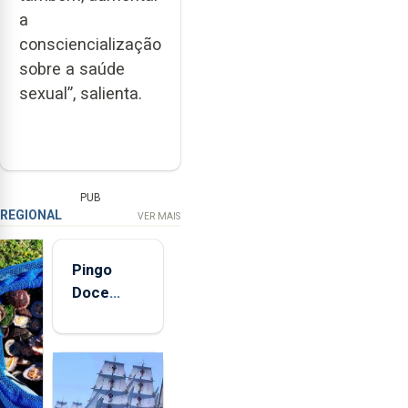
a
consciencialização
sobre a saúde
sexual”, salienta.
PUB
REGIONAL
VER MAIS
Pingo
Doce
abre esta
quinta-
feira nova
loja em
São