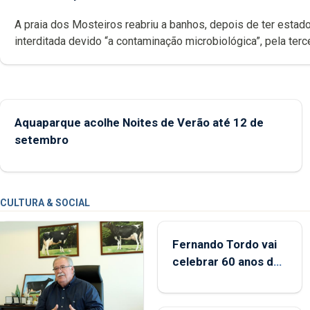
A praia dos Mosteiros reabriu a banhos, depois de ter estado
interditada devido “a contaminação microbiológica”, pela terceira vez
desde o início da época balnear
Aquaparque acolhe Noites de Verão até 12 de
setembro
CULTURA & SOCIAL
Fernando Tordo vai
celebrar 60 anos de
carreira no Coliseu
Micaelense