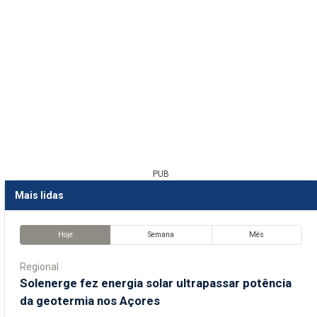
PUB
Mais lidas
Hoje
Semana
Mês
Regional
Solenerge fez energia solar ultrapassar potência
da geotermia nos Açores