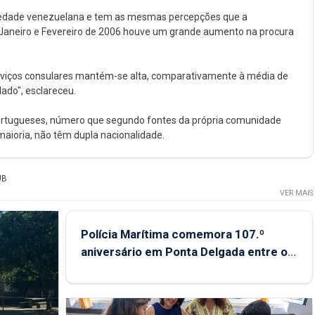
iedade venezuelana e tem as mesmas percepções que a
 Janeiro e Fevereiro de 2006 houve um grande aumento na procura
rviços consulares mantém-se alta, comparativamente à média de
do", esclareceu.
portugueses, número que segundo fontes da própria comunidade
maioria, não têm dupla nacionalidade.
UB
VER MAIS
Polícia Marítima comemora 107.º
aniversário em Ponta Delgada entre os
dias 5 e 13 de setembro