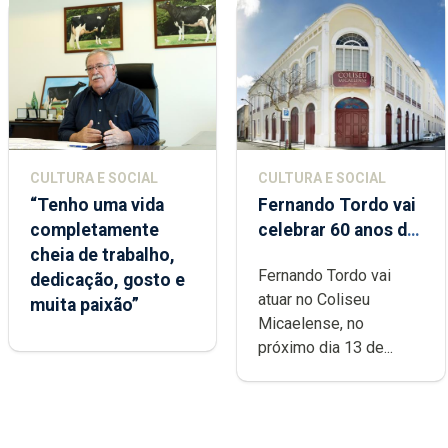
CULTURA E SOCIAL
CULTURA E SOCIAL
“Tenho uma vida
Fernando Tordo vai
completamente
celebrar 60 anos de
cheia de trabalho,
carreira no Coliseu
Fernando Tordo vai
dedicação, gosto e
Micaelense
atuar no Coliseu
muita paixão”
Micaelense, no
próximo dia 13 de...