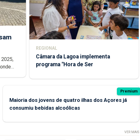
ssam
REGIONAL
Câmara da Lagoa implementa
e 2025,
programa "Hora de Ser
 onde
 NATO que
Premium
Maioria dos jovens de quatro ilhas dos Açores já
consumiu bebidas alcoólicas
VER MAIS