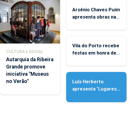
Arsénio Chaves Puim
apresenta obras na
Biblioteca de Vila do
Porto
Vila do Porto recebe
CULTURA E SOCIAL
festas em honra de
Autarquia da Ribeira
Nossa Senhora da
Grande promove
Assunção
iniciativa "Museus
no Verão"
Luís Herberto
apresenta ‘Lugares
da Paisagem’