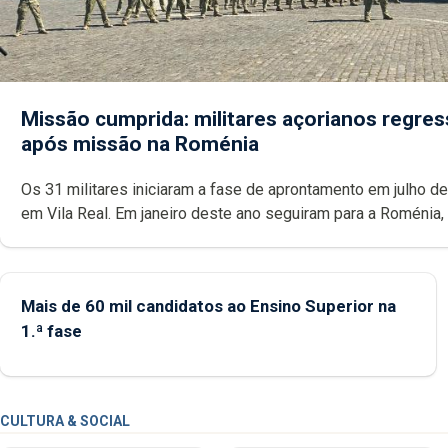
Missão cumprida: militares açorianos regre
após missão na Roménia
Os 31 militares iniciaram a fase de aprontamento em julho d
em Vila Real. Em janeiro deste ano seguiram para a Roménia,
integraram a 8.ª Força Nacional Destacada numa missão da
terminou em julho.
Mais de 60 mil candidatos ao Ensino Superior na
1.ª fase
CULTURA & SOCIAL