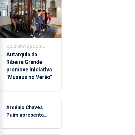
violência
doméstica,
através
da
promoção
de
CULTURA E SOCIAL
competências
Autarquia da
pessoais,
Ribeira Grande
emocionais
promove iniciativa
e
"Museus no Verão"
sociais
junto
das
crianças
Arsénio Chaves
Puim apresenta
obras na Biblioteca
de Vila do Porto