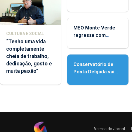
carreira no Coliseu
Micaelense
MEO Monte Verde
CULTURA E SOCIAL
regressa com
“Tenho uma vida
reforço da
completamente
acessibilidade
cheia de trabalho,
dedicação, gosto e
Conservatório de
muita paixão”
Ponta Delgada vai
contar com novos
instrumentos
Acerca do Jornal