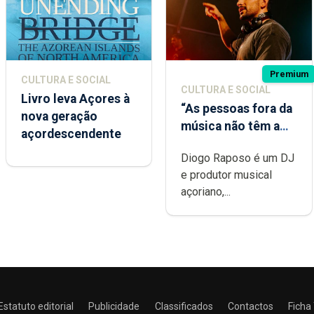
Premium
CULTURA E SOCIAL
CULTURA E SOCIAL
Livro leva Açores à
“As pessoas fora da
nova geração
música não têm a
açordescendente
noção do quão
Diogo Raposo é um DJ
difícil é produzir
e produtor musical
uma música”
açoriano,...
Estatuto editorial
Publicidade
Classificados
Contactos
Ficha