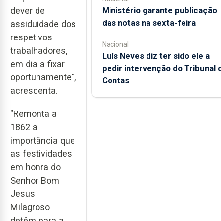
Ministério garante publicação
dever de
das notas na sexta-feira
assiduidade dos
respetivos
Nacional
trabalhadores,
Luís Neves diz ter sido ele a
em dia a fixar
pedir intervenção do Tribunal 
oportunamente",
Contas
acrescenta.
"Remonta a
1862 a
importância que
as festividades
em honra do
Senhor Bom
Jesus
Milagroso
detêm para a