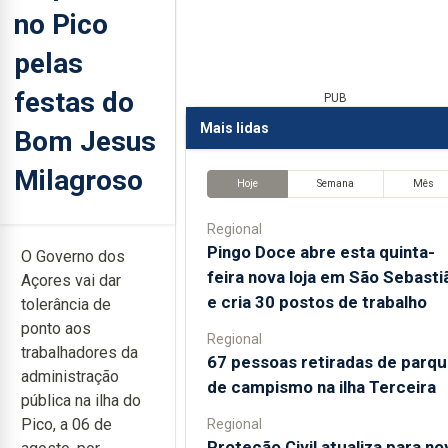
no Pico
pelas
festas do
PUB
Mais lidas
Bom Jesus
Milagroso
Hoje
Semana
Mês
Regional
Pingo Doce abre esta quinta-
O Governo dos
feira nova loja em São Sebasti
Açores vai dar
e cria 30 postos de trabalho
tolerância de
ponto aos
Regional
trabalhadores da
67 pessoas retiradas de parq
administração
de campismo na ilha Terceira
pública na ilha do
Pico, a 06 de
Regional
Proteção Civil atualiza para no