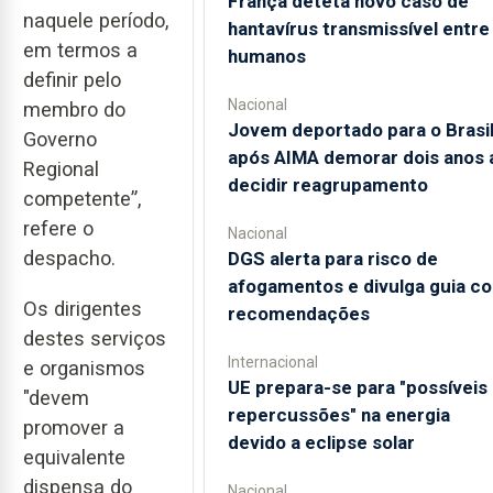
França deteta novo caso de
naquele período,
hantavírus transmissível entre
em termos a
humanos
definir pelo
Nacional
membro do
Jovem deportado para o Brasi
Governo
após AIMA demorar dois anos 
Regional
decidir reagrupamento
competente”,
refere o
Nacional
despacho.
DGS alerta para risco de
afogamentos e divulga guia c
Os dirigentes
recomendações
destes serviços
Internacional
e organismos
UE prepara-se para "possíveis
"devem
repercussões" na energia
promover a
devido a eclipse solar
equivalente
dispensa do
Nacional