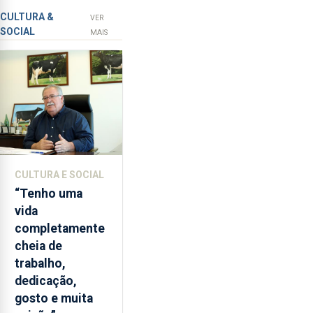
novos
apanha
CULTURA &
VER
SOCIAL
ilegal
instrumentos
MAIS
de
lapas
entre
2022
e
2026.
A
ilha
CULTURA E SOCIAL
das
“Tenho uma
Flores
vida
apresenta
completamente
um
cheia de
“decréscimo
trabalho,
significativo”
dedicação,
da
gosto e muita
CPUE