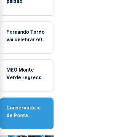
paixão”
entre
2022
e
2025
Fernando Tordo
vai celebrar 60
anos de carreira
no Coliseu
Micaelense
MEO Monte
Verde regressa
com reforço da
acessibilidade
Conservatório
de Ponta
Delgada vai
contar com