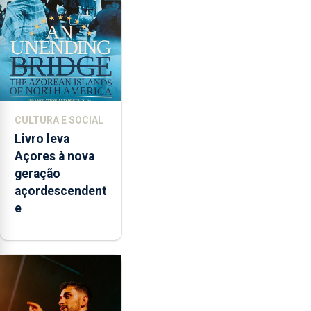
novos
instrumentos
CULTURA E SOCIAL
Livro leva
Açores à nova
geração
açordescendent
e