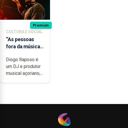
Premium
CULTURA E SOCIAL
“As pessoas
fora da música
não têm a
Diogo Raposo é
noção do quão
um DJ e produtor
difícil é
musical açoriano,...
produzir uma
música”