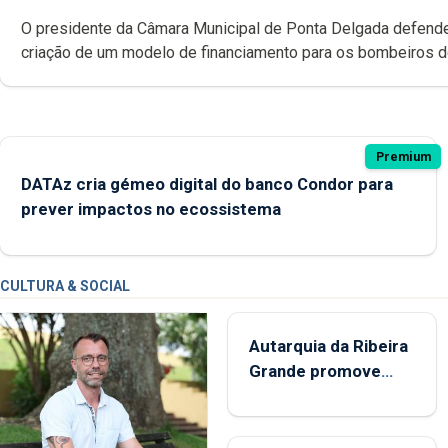
O presidente da Câmara Municipal de Ponta Delgada defend
criação de um modelo de financiamento para os bombeiros 
Açores com responsabilidades partilhadas entre o Governo 
e os municípios.
Premium
DATAz cria gémeo digital do banco Condor para
prever impactos no ecossistema
CULTURA & SOCIAL
Autarquia da Ribeira
Grande promove
iniciativa "Museus no
Verão"