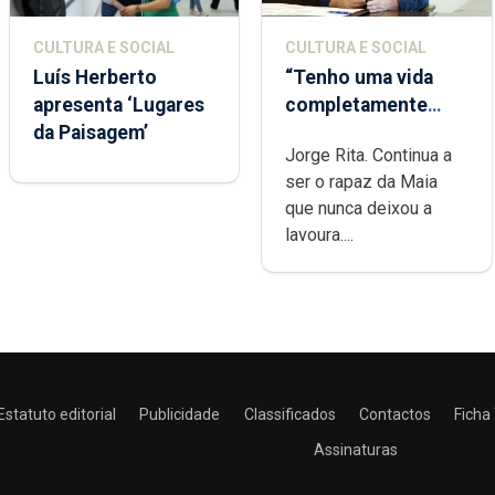
CULTURA E SOCIAL
CULTURA E SOCIAL
Luís Herberto
“Tenho uma vida
apresenta ‘Lugares
completamente
da Paisagem’
cheia de trabalho,
Jorge Rita. Continua a
dedicação, gosto e
ser o rapaz da Maia
muita paixão”
que nunca deixou a
lavoura....
Estatuto editorial
Publicidade
Classificados
Contactos
Ficha
Assinaturas