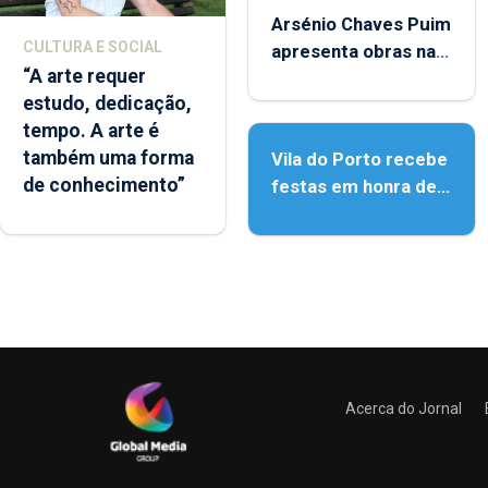
Arsénio Chaves Puim
CULTURA E SOCIAL
apresenta obras na
“A arte requer
Biblioteca de Vila do
estudo, dedicação,
Porto
tempo. A arte é
também uma forma
Vila do Porto recebe
de conhecimento”
festas em honra de
Nossa Senhora da
Assunção
Acerca do Jornal