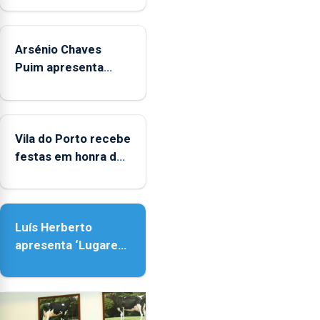
das
crianças
Arsénio Chaves
Puim apresenta
obras na Biblioteca
de Vila do Porto
Vila do Porto recebe
festas em honra de
Nossa Senhora da
Assunção
Luís Herberto
apresenta ‘Lugares
da Paisagem’