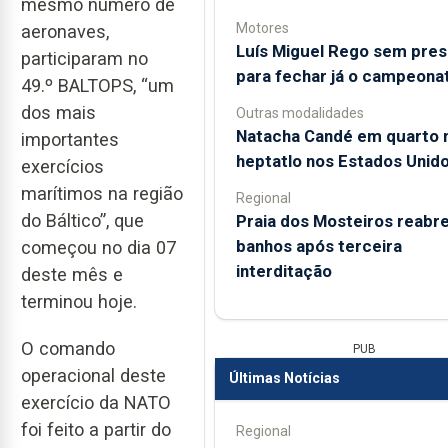
mesmo número de
Motores
aeronaves,
Luís Miguel Rego sem pre
participaram no
para fechar já o campeona
49.º BALTOPS, “um
dos mais
Outras modalidades
Natacha Candé em quarto 
importantes
heptatlo nos Estados Unid
exercícios
marítimos na região
Regional
do Báltico”, que
Praia dos Mosteiros reabre
banhos após terceira
começou no dia 07
interditação
deste mês e
terminou hoje.
O comando
PUB
operacional deste
Últimas Notícias
exercício da NATO
foi feito a partir do
Regional