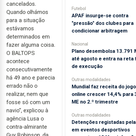
cancelados.
Futebol
Quando olhámos
APAF insurge-se contra
para a situação
"pressão" dos clubes para
estávamos
condicionar arbitragem
determinados em
Nacional
fazer alguma coisa.
Plano desembolsa 13.791 
O BALTOPS
até agosto e entra na reta f
acontece
de execução
consecutivamente
há 49 ano e parecia
Outras modalidades
errado não o
Mundial faz receita do jogo
realizar, nem que
online crescer 14,4% para 
ME no 2.º trimestre
fosse só com um
navio”, explicou à
Outras modalidades
agência Lusa o
Detenções registadas pel
contra-almirante
em eventos desportivos
Guy Robinson, da