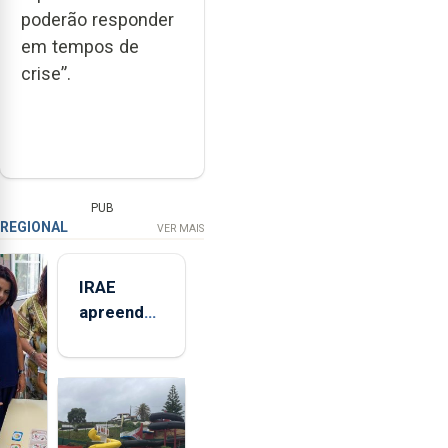
poderão responder
em tempos de
crise”.
PUB
REGIONAL
VER MAIS
IRAE
apreendeu
mais de 32
toneladas
de
alimentos
entre