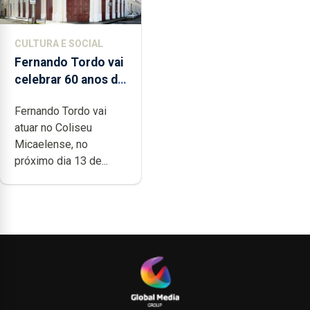
CULTURA E SOCIAL
Fernando Tordo vai
celebrar 60 anos de
carreira no Coliseu
Fernando Tordo vai
Micaelense
atuar no Coliseu
Micaelense, no
próximo dia 13 de...