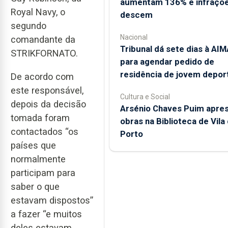
aumentam 136% e infraçõ
Royal Navy, o
descem
segundo
Nacional
comandante da
Tribunal dá sete dias à AIM
STRIKFORNATO.
para agendar pedido de
residência de jovem depor
De acordo com
este responsável,
Cultura e Social
depois da decisão
Arsénio Chaves Puim apre
tomada foram
obras na Biblioteca de Vila
contactados “os
Porto
países que
normalmente
participam para
saber o que
estavam dispostos”
a fazer “e muitos
deles estavam