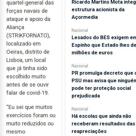
Ricardo Martins Mota integ
quartel-general das
estrutura acionista da
forças navais de
Açormedia
ataque e apoio da
Aliança
Nacional
(STRIKFORNATO),
Lesados do BES exigem e
localizado em
Espinho que Estado lhes d
Oeiras, distrito de
milhões de euros
Lisboa, um local
Nacional
que já tinha sido
PR promulga decreto que c
escolhido muito
PSU mas avisa que ningué
antes de se ouvir
pode ter proteção social
falar de covid-19.
prejudicada
“Eu sei que muitos
Nacional
exercícios foram ou
Há escolas que ainda não
muito reduzidos ou
receberam resultados das
reapreciações
mesmo