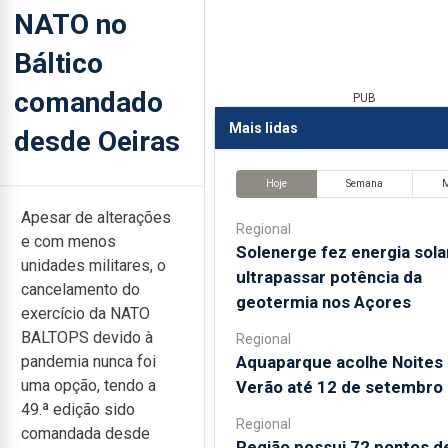
NATO no
Báltico
comandado
PUB
Mais lidas
desde Oeiras
Hoje
Semana
Apesar de alterações
Regional
e com menos
Solenerge fez energia sola
unidades militares, o
ultrapassar potência da
cancelamento do
geotermia nos Açores
exercício da NATO
BALTOPS devido à
Regional
Aquaparque acolhe Noites
pandemia nunca foi
uma opção, tendo a
Verão até 12 de setembro
49.ª edição sido
Regional
comandada desde
Região possui 72 pontos d