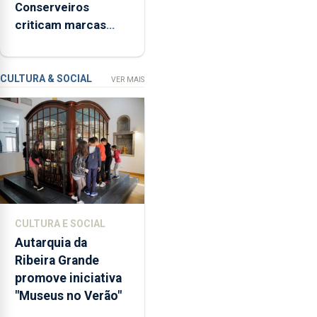
Conserveiros
de
criticam marcas
Ser”
brancas com selo
para
Marca Açores
a
prevenção
CULTURA & SOCIAL
VER MAIS
primária
da
violência
doméstica,
através
da
promoção
de
CULTURA E SOCIAL
competências
Autarquia da
pessoais,
Ribeira Grande
emocionais
promove iniciativa
e
"Museus no Verão"
sociais
junto