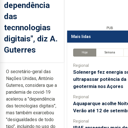
dependência
das
tecnnologias
PUB
digitais", diz A.
Mais lidas
Guterres
Hoje
Semana
Regional
O secretário-geral das
Solenerge fez energia s
Nações Unidas, António
ultrapassar potência da
Guterres, considera que a
geotermia nos Açores
pandemia de covid-19
Regional
acelerou a "dependência
Aquaparque acolhe Noit
das tecnologias digitais",
Verão até 12 de setemb
mas também exarcebou
"desigualdades de todo
Regional
tipo", incluindo no uso do
IRAE apreendeu mais de