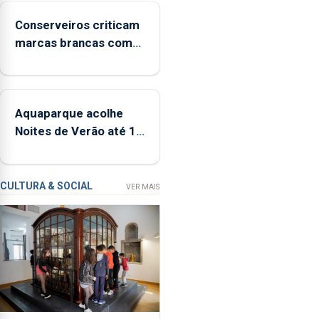
Económicas
Conserveiros criticam
(IRAE)
marcas brancas com
apreendeu
selo Marca Açores
32,3
toneladas
de
Aquaparque acolhe
alimentos
Noites de Verão até 12
entre
de setembro
2021
e
2025
CULTURA & SOCIAL
VER MAIS
na
Região.
Foi
ainda
determinada
suspensão
ou