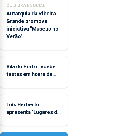
encerramento
CULTURA E SOCIAL
de
Autarquia da Ribeira
estabelecimentos
Grande promove
em
iniciativa "Museus no
24
Verão"
ocasiões
no
mesmo
período
Vila do Porto recebe
festas em honra de
Nossa Senhora da
Assunção
Luís Herberto
apresenta ‘Lugares da
Paisagem’