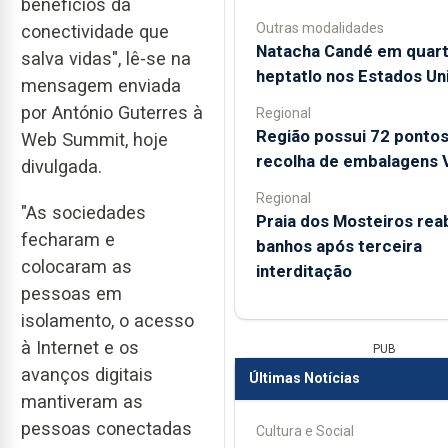
benefícios da
Outras modalidades
conectividade que
Natacha Candé em quart
salva vidas", lê-se na
heptatlo nos Estados Un
mensagem enviada
por António Guterres à
Regional
Região possui 72 pontos
Web Summit, hoje
recolha de embalagens 
divulgada.
Regional
"As sociedades
Praia dos Mosteiros rea
fecharam e
banhos após terceira
colocaram as
interditação
pessoas em
isolamento, o acesso
à Internet e os
PUB
avanços digitais
Últimas Notícias
mantiveram as
pessoas conectadas
Cultura e Social