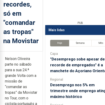
recordes,
só em
"comandar
PUB
as tropas"
Mais lidas
na Movistar
Hoje
Semana
Mês
Capa
Nelson Oliveira
"Desemprego sobe apesar de
parte no sábado
recorde de empregados" é a
para a sua 24.ª
manchete do Açoriano Orient
grande Volta com a
Regional
missão de
Desemprego nos 5% em
“comandar as
trimestre onde emprego atin
tropas” da Movistar
máximo histórico
no Tour, com o
ciclista português a