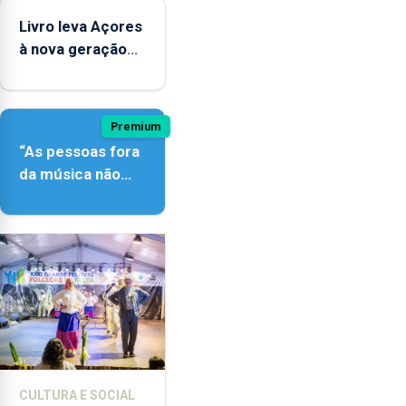
instrumentos
Livro leva Açores
à nova geração
açordescendente
Premium
“As pessoas fora
da música não
têm a noção do
quão difícil é
produzir uma
música”
CULTURA E SOCIAL