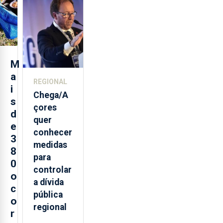
loja em
São
Sebastião
e cria 30
postos de
M
trabalho
a
REGIONAL
i
Chega/A
s
çores
d
quer
e
conhecer
3
medidas
8
para
0
controlar
o
a dívida
c
pública
o
regional
r