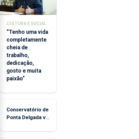
e
2026.
A
CULTURA E SOCIAL
ilha
“Tenho uma vida
das
completamente
Flores
cheia de
apresenta
trabalho,
um
dedicação,
“decréscimo
gosto e muita
significativo”
paixão”
da
CPUE
entre
2022
e
Conservatório de
2025
Ponta Delgada vai
contar com
novos