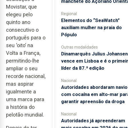
manchete do Açoriano Orient
Movistar, que
elegeu pelo
Regional
​Elementos do “SeaWatch”
quinto ano
auxiliam mulher na praia do
consecutivo o
Pópulo
português para o
seu ‘oito’ na
Outras modalidades
Volta a França,
Dinamarquês Julius Johansen
permitindo-lhe
vence em Lisboa e é o primei
líder da 87.ª edição
ampliar o seu
recorde nacional,
Nacional
mas aspirar
Autoridades abordaram navio
igualmente a
com cocaína em alto-mar par
uma marca para
garantir apreensão da droga
a história do
pelotão mundial.
Nacional
Autoridades já apreenderam
mais cocaína em 2026 do que
Depois de ter