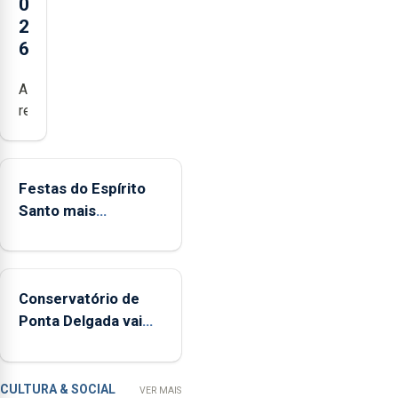
0
2
6
Açores
registaram
mais
de
380
Festas do Espírito
ocorrências
Santo mais
e
ecológicas
mais
de
160
Conservatório de
inspeções
Ponta Delgada vai
relacionadas
contar com novos
com
instrumentos
a
apanha
CULTURA & SOCIAL
VER MAIS