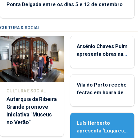
Ponta Delgada entre os dias 5 e 13 de setembro
CULTURA & SOCIAL
Arsénio Chaves Puim
apresenta obras na
Biblioteca de Vila do
Porto
Vila do Porto recebe
CULTURA E SOCIAL
festas em honra de
Autarquia da Ribeira
Nossa Senhora da
Grande promove
Assunção
iniciativa "Museus
no Verão"
Luís Herberto
apresenta ‘Lugares