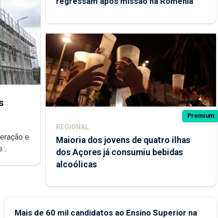
regressam após missão na Roménia
s
Premium
REGIONAL
peração e
Maioria dos jovens de quatro ilhas
e
dos Açores já consumiu bebidas
ional.
alcoólicas
Mais de 60 mil candidatos ao Ensino Superior na