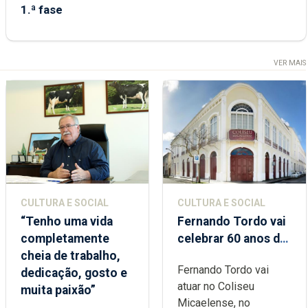
1.ª fase
VER MAIS
CULTURA E SOCIAL
CULTURA E SOCIAL
“Tenho uma vida
Fernando Tordo vai
completamente
celebrar 60 anos de
cheia de trabalho,
carreira no Coliseu
Fernando Tordo vai
dedicação, gosto e
Micaelense
atuar no Coliseu
muita paixão”
Micaelense, no