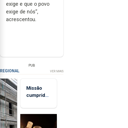
exige e que o povo
exige de nós”,
acrescentou.
PUB
REGIONAL
VER MAIS
Missão
cumprida:
militares
açorianos
regressam
após