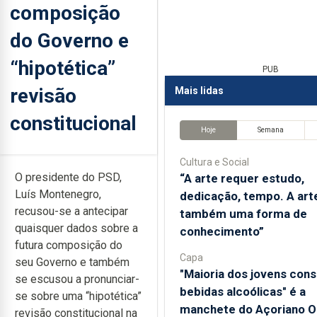
composição
do Governo e
“hipotética”
PUB
revisão
Mais lidas
constitucional
Hoje
Semana
Cultura e Social
O presidente do PSD,
“A arte requer estudo,
Luís Montenegro,
dedicação, tempo. A art
recusou-se a antecipar
também uma forma de
quaisquer dados sobre a
conhecimento”
futura composição do
Capa
seu Governo e também
"Maioria dos jovens con
se escusou a pronunciar-
bebidas alcoólicas" é a
se sobre uma “hipotética”
manchete do Açoriano Or
revisão constitucional na