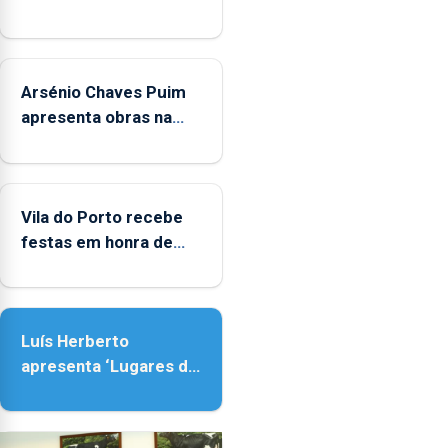
Regional.
Arsénio Chaves Puim
apresenta obras na
Biblioteca de Vila do
Porto
Vila do Porto recebe
festas em honra de
Nossa Senhora da
Assunção
Luís Herberto
apresenta ‘Lugares da
Paisagem’