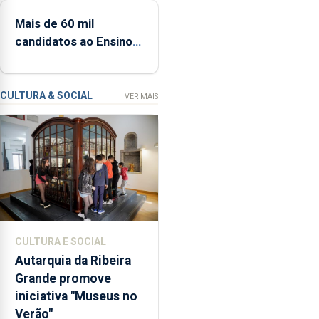
5 e 13 de setembro
e
Mais de 60 mil
Resiliência
candidatos ao Ensino
(PRR)
Superior na 1.ª fase
nos
Açores
ronda
CULTURA & SOCIAL
VER MAIS
os
65
milhões
de
euros
e
abrange
767
CULTURA E SOCIAL
respostas
Autarquia da Ribeira
habitacionais,
Grande promove
anunciou
iniciativa "Museus no
o
Verão"
Governo