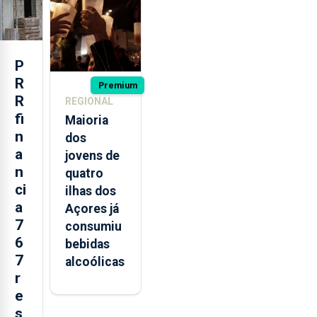
missão na
Roménia
P
R
Premium
R
REGIONAL
fi
Maioria
n
dos
a
jovens de
n
quatro
ci
ilhas dos
a
Açores já
7
consumiu
6
bebidas
7
alcoólicas
r
e
s