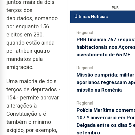
juntos mais de dois
PUB
terços dos
Últimas Notícias
deputados, somando
por enquanto 156
Regional
eleitos em 230,
PRR financia 767 respos
quando estão ainda
habitacionais nos Açore
por atribuir quatro
investimento de 65 ME
mandatos pela
emigração.
Regional
Missão cumprida: milita
Uma maioria de dois
açorianos regressam ap
terços de deputados -
missão na Roménia
154 - permite aprovar
Regional
alterações à
Polícia Marítima comem
Constituição e é
107.º aniversário em Po
também o mínimo
Delgada entre os dias 5 
exigido, por exemplo,
setembro