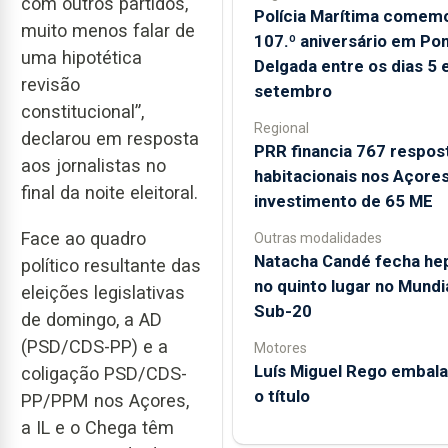
com outros partidos,
Polícia Marítima comem
muito menos falar de
107.º aniversário em Po
uma hipotética
Delgada entre os dias 5 
revisão
setembro
constitucional”,
Regional
declarou em resposta
PRR financia 767 respos
aos jornalistas no
habitacionais nos Açore
final da noite eleitoral.
investimento de 65 ME
Face ao quadro
Outras modalidades
Natacha Candé fecha hep
político resultante das
no quinto lugar no Mundi
eleições legislativas
Sub-20
de domingo, a AD
(PSD/CDS-PP) e a
Motores
Luís Miguel Rego embala
coligação PSD/CDS-
o título
PP/PPM nos Açores,
a IL e o Chega têm