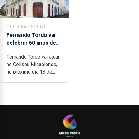
CULTURA E SOCIAL
Fernando Tordo vai
celebrar 60 anos de
carreira no Coliseu
Fernando Tordo vai atuar
Micaelense
no Coliseu Micaelense,
no próximo dia 13 de...