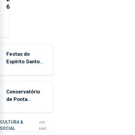
6
Açores
registaram
mais
de
380
Festas do
ocorrências
Espírito Santo
e
mais ecológicas
mais
de
160
Conservatório
inspeções
de Ponta
relacionadas
Delgada vai
com
contar com
a
novos
apanha
CULTURA &
VER
SOCIAL
ilegal
instrumentos
MAIS