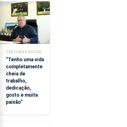
de
lapas
entre
2022
e
2026.
A
ilha
CULTURA E SOCIAL
das
“Tenho uma vida
Flores
completamente
apresenta
cheia de
um
trabalho,
“decréscimo
dedicação,
significativo”
gosto e muita
da
paixão”
CPUE
entre
2022
e