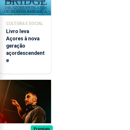
CULTURA E SOCIAL
Livro leva
Açores à nova
geração
açordescendent
e
Premium