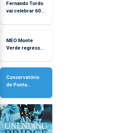
Fernando Tordo
2025
vai celebrar 60
anos de carreira
no Coliseu
Micaelense
MEO Monte
Verde regressa
com reforço da
acessibilidade
Conservatório
de Ponta
Delgada vai
contar com
novos
instrumentos