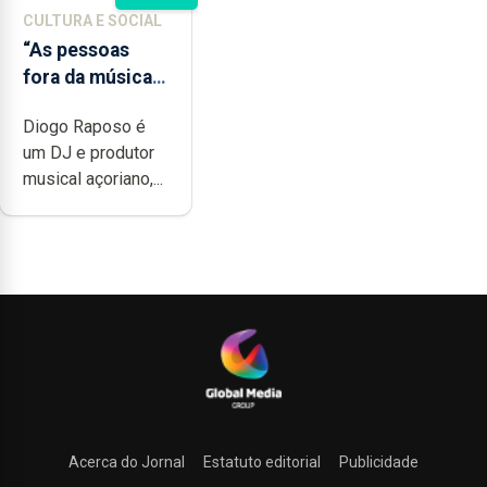
CULTURA E SOCIAL
“As pessoas
fora da música
não têm a noção
Diogo Raposo é
do quão difícil é
um DJ e produtor
produzir uma
musical açoriano,...
música”
Acerca do Jornal
Estatuto editorial
Publicidade