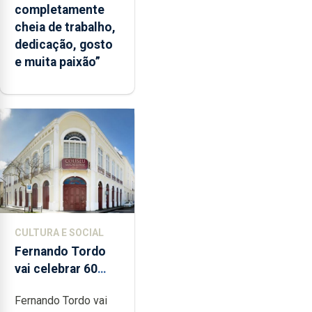
completamente
cheia de trabalho,
dedicação, gosto
e muita paixão”
CULTURA E SOCIAL
Fernando Tordo
vai celebrar 60
anos de carreira
Fernando Tordo vai
no Coliseu