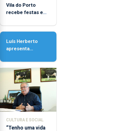
entre
Vila do Porto
as
recebe festas em
14h00
honra de Nossa
e
Senhora da
as
Assunção
18h00.
Luís Herberto
apresenta
‘Lugares da
Paisagem’
CULTURA E SOCIAL
“Tenho uma vida