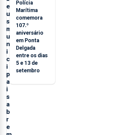
Polícia
e
Marítima
u
comemora
s
107.º
m
aniversário
u
em Ponta
n
Delgada
i
entre os dias
c
5 e 13 de
i
setembro
p
a
i
s
a
b
r
e
m