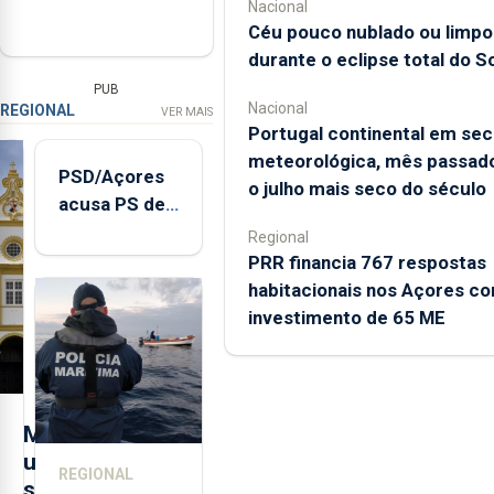
Nacional
Céu pouco nublado ou limpo
durante o eclipse total do So
PUB
Nacional
REGIONAL
VER MAIS
Portugal continental em sec
meteorológica, mês passado
PSD/Açores
o julho mais seco do século
acusa PS de
"posição
Regional
contraditória"
PRR financia 767 respostas
sobre
habitacionais nos Açores c
evolução
investimento de 65 ME
turística
M
u
REGIONAL
s