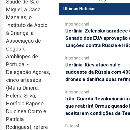
PUB
Saúde de São
Últimas Notícias
Miguel, a Casa
Manaias, o
Internacional
Instituto de Apoio
Ucrânia: Zelensky agradece 
à Criança, a
Senado dos EUA aprovação 
Associação de
sanções contra Rússia e Irã
Cegos e
Amblíopes de
Internacional
Portugal -
Ucrânia: Kiev ataca sul e
sudoeste da Rússia com 40
Delegação Açores,
drones e danifica duas refin
cinco artesãos
(Maria Dinora,
Internacional
Helena Silva,
Irão: Guarda Revolucionária 
Horácio Raposo,
que reabrirá Ormuz quando
Dulcinea Couto e
aceitarem condições de Te
Patrícia
Futebol
Rodrigues), refere