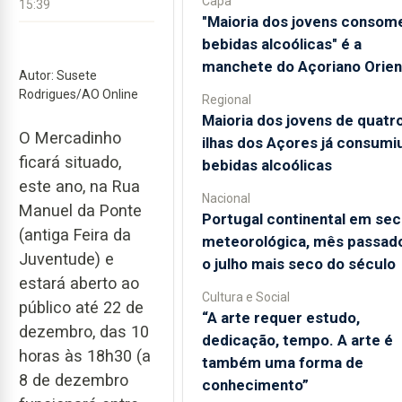
Capa
15:39
"Maioria dos jovens consom
bebidas alcoólicas" é a
manchete do Açoriano Orien
Autor: Susete
Rodrigues/AO Online
Regional
Maioria dos jovens de quatr
O Mercadinho
ilhas dos Açores já consumi
ficará situado,
bebidas alcoólicas
este ano, na Rua
Nacional
Manuel da Ponte
Portugal continental em sec
(antiga Feira da
meteorológica, mês passado
Juventude) e
o julho mais seco do século
estará aberto ao
Cultura e Social
público até 22 de
“A arte requer estudo,
dezembro, das 10
dedicação, tempo. A arte é
horas às 18h30 (a
também uma forma de
8 de dezembro
conhecimento”