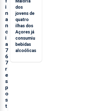
f
Maioria
i
dos
n
jovens de
a
quatro
n
ilhas dos
c
Açores já
i
consumiu
a
bebidas
7
alcoólicas
6
7
r
e
s
p
o
s
t