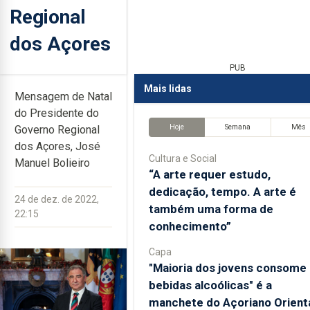
Regional
dos Açores
PUB
Mais lidas
Mensagem de Natal
do Presidente do
Hoje
Semana
Mês
Governo Regional
dos Açores, José
Cultura e Social
Manuel Bolieiro
“A arte requer estudo,
dedicação, tempo. A arte é
24 de dez. de 2022,
também uma forma de
22:15
conhecimento”
Capa
"Maioria dos jovens consome
bebidas alcoólicas" é a
manchete do Açoriano Orient