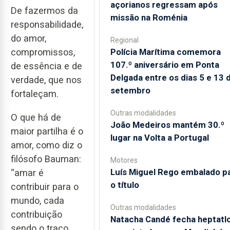
açorianos regressam após
De fazermos da
missão na Roménia
responsabilidade,
do amor,
Regional
compromissos,
Polícia Marítima comemora
107.º aniversário em Ponta
de essência e de
Delgada entre os dias 5 e 13 
verdade, que nos
setembro
fortaleçam.
Outras modalidades
O que há de
João Medeiros mantém 30.º
maior partilha é o
lugar na Volta a Portugal
amor, como diz o
filósofo Bauman:
Motores
Luís Miguel Rego embalado p
“amar é
o título
contribuir para o
mundo, cada
Outras modalidades
contribuição
Natacha Candé fecha heptatl
sendo o traço