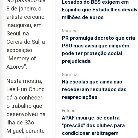
No passado dia
Lesados do BES exigem em
8 de janeiro, o
Espinho que Estado lhes devolv
artista coreano
milhões de euros
inaugurou, em
Nacional
Seoul, na
PR promulga decreto que cria
Coreia do Sul, a
PSU mas avisa que ninguém
exposição
pode ter proteção social
“Memory of
prejudicada
Azores”.
Nacional
Nesta mostra,
Há escolas que ainda não
Lee Hun Chung
receberam resultados das
reapreciações
dá a conhecer
o trabalho que
Futebol
desenvolveu na
APAF insurge-se contra
ilha de São
"pressão" dos clubes para
Miguel, durante
condicionar arbitragem