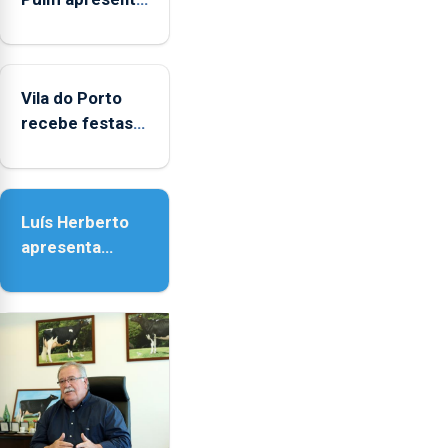
obras na
Biblioteca de
Vila do Porto
Vila do Porto
recebe festas
em honra de
Nossa Senhora
da Assunção
Luís Herberto
apresenta
‘Lugares da
Paisagem’