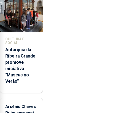
violência
doméstica,
através
da
promoção
de
competências
CULTURA E
pessoais,
SOCIAL
emocionais
Autarquia da
e
Ribeira Grande
sociais
promove
junto
iniciativa
das
"Museus no
crianças
Verão"
Arsénio Chaves
Puim apresenta