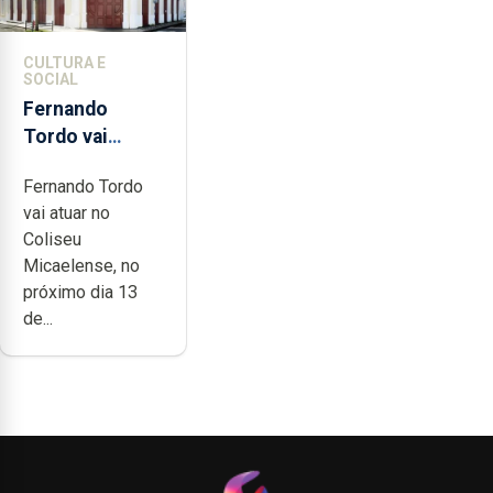
CULTURA E
SOCIAL
Fernando
Tordo vai
celebrar 60
Fernando Tordo
anos de
vai atuar no
carreira no
Coliseu
Coliseu
Micaelense, no
Micaelense
próximo dia 13
de...