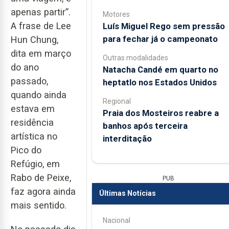
apenas partir”.
Motores
A frase de Lee
Luís Miguel Rego sem pressão
para fechar já o campeonato
Hun Chung,
dita em março
Outras modalidades
do ano
Natacha Candé em quarto no
passado,
heptatlo nos Estados Unidos
quando ainda
Regional
estava em
Praia dos Mosteiros reabre a
residência
banhos após terceira
artística no
interditação
Pico do
Refúgio, em
Rabo de Peixe,
PUB
faz agora ainda
Últimas Notícias
mais sentido.
Nacional