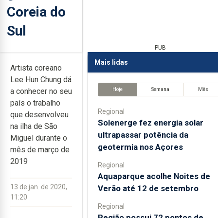
Coreia do
Sul
PUB
Mais lidas
Artista coreano
Lee Hun Chung dá
Hoje
Semana
Mês
a conhecer no seu
país o trabalho
Regional
que desenvolveu
Solenerge fez energia solar
na ilha de São
ultrapassar potência da
Miguel durante o
geotermia nos Açores
mês de março de
2019
Regional
Aquaparque acolhe Noites de
13 de jan. de 2020,
Verão até 12 de setembro
11:20
Regional
Região possui 72 pontos de