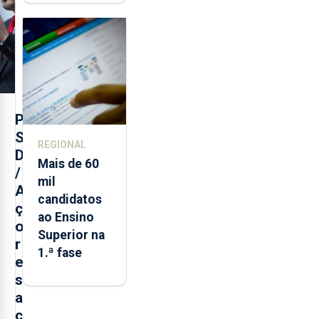
habitacionais
nos Açores
com
investimento
de 65 ME
P
S
REGIONAL
D
Mais de 60
/
mil
A
candidatos
ç
ao Ensino
o
Superior na
r
1.ª fase
e
s
a
c