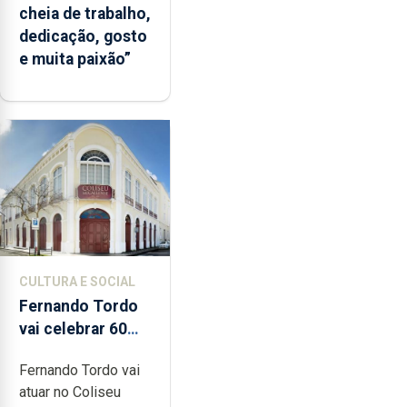
cheia de trabalho,
dedicação, gosto
e muita paixão”
CULTURA E SOCIAL
Fernando Tordo
vai celebrar 60
anos de carreira
Fernando Tordo vai
no Coliseu
atuar no Coliseu
Micaelense