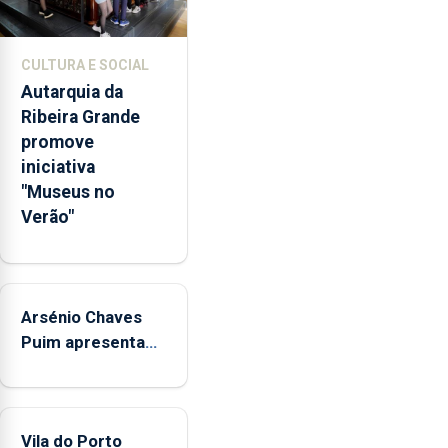
setor
deve
apostar
CULTURA E SOCIAL
na
Autarquia da
criação
Ribeira Grande
de
promove
valor
iniciativa
e
"Museus no
"não
Verão"
ficar
refém
de
um
único
Arsénio Chaves
indicador
Puim apresenta
estatístico".
obras na
Biblioteca de Vila
do Porto
Vila do Porto