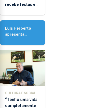
recebe festas em
honra de Nossa
Senhora da
Assunção
Luís Herberto
apresenta
‘Lugares da
Paisagem’
CULTURA E SOCIAL
“Tenho uma vida
completamente