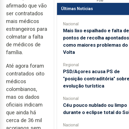
PUB
afirmado que vão
Últimas Notícias
ser contratados
mais médicos
Nacional
estrangeiros para
Mais lixo espalhado e falta de
colmatar a falta
pontos de recolha apontados
de médicos de
como maiores problemas do
Volta
família.
Regional
Até agora foram
PSD/Açores acusa PS de
contratados oito
"posição contraditória" sobr
médicos
evolução turística
colombianos,
mas os dados
Nacional
oficiais indicam
Céu pouco nublado ou limpo
durante o eclipse total do So
que ainda há
cerca de 36 mil
Nacional
açorianos sem