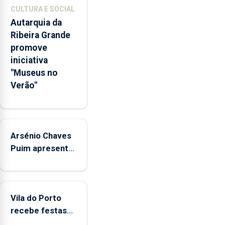
e
CULTURA E SOCIAL
o
Autarquia da
maior
Ribeira Grande
número
promove
de
iniciativa
candidatos
"Museus no
em
Verão"
30
anos
exceto
durante
Arsénio Chaves
a
Puim apresenta
pandemia.
Universidade
obras na
dos
Biblioteca de
Açores
Vila do Porto
disponibiliza
Vila do Porto
665
recebe festas
vagas
em honra de