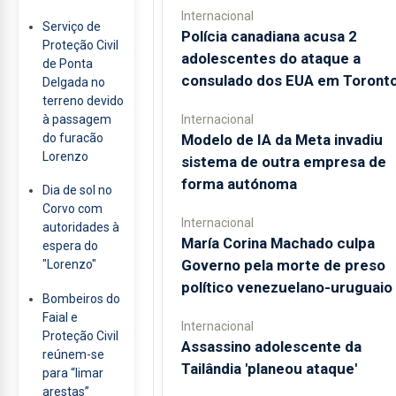
Internacional
Serviço de
Polícia canadiana acusa 2
Proteção Civil
adolescentes do ataque a
de Ponta
consulado dos EUA em Toront
Delgada no
terreno devido
Internacional
à passagem
Modelo de IA da Meta invadiu
do furacão
Lorenzo
sistema de outra empresa de
forma autónoma
Dia de sol no
Corvo com
Internacional
autoridades à
María Corina Machado culpa
espera do
Governo pela morte de preso
"Lorenzo"
político venezuelano-uruguaio
Bombeiros do
Faial e
Internacional
Proteção Civil
Assassino adolescente da
reúnem-se
Tailândia 'planeou ataque'
para “limar
arestas”