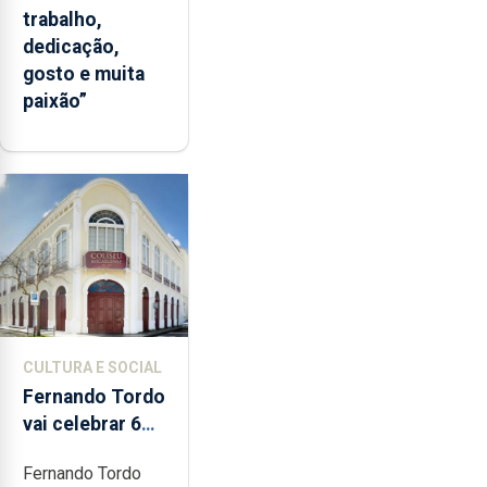
trabalho,
dedicação,
gosto e muita
paixão”
CULTURA E SOCIAL
Fernando Tordo
vai celebrar 60
anos de carreira
Fernando Tordo
no Coliseu