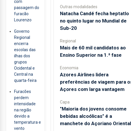
com
Outras modalidades
passagem do
Natacha Candé fecha heptatlo
furacão
Lourenzo
no quinto lugar no Mundial de
Sub-20
Governo
Regional
Regional
encerra
Mais de 60 mil candidatos ao
escolas das
Ensino Superior na 1.ª fase
ilhas dos
grupos
Economia
Ocidental e
Azores Airlines lidera
Central na
quarta-feira
preferências de viagem para o
Açores com larga vantagem
Furacões
perdem
Capa
intensidade
"Maioria dos jovens consome
na região
bebidas alcoólicas" é a
devido a
temperatura e
manchete do Açoriano Oriental
vento