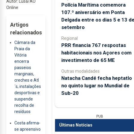
Autor: Lusa/AO
Polícia Marítima comemora
Online
107.º aniversário em Ponta
Delgada entre os dias 5 e 13 d
Artigos
setembro
relacionados
Regional
Câmara da
PRR financia 767 respostas
Praia da
habitacionais nos Açores com
Vitória
investimento de 65 ME
encerra
passeios
Outras modalidades
marginais,
Natacha Candé fecha heptatlo
creches e Atl
no quinto lugar no Mundial de
´s, instalações
Sub-20
desportivas e
suspende
recolha de
resíduos
PUB
Costa afirma-
Últimas Notícias
se apreensivo