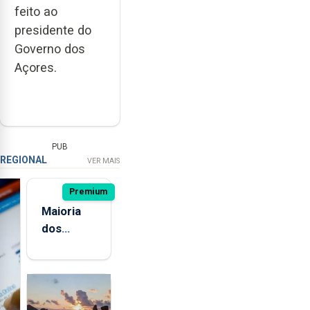
feito ao
presidente do
Governo dos
Açores.
PUB
REGIONAL
VER MAIS
Premium
Maioria
dos
jovens de
quatro
ilhas dos
Açores já