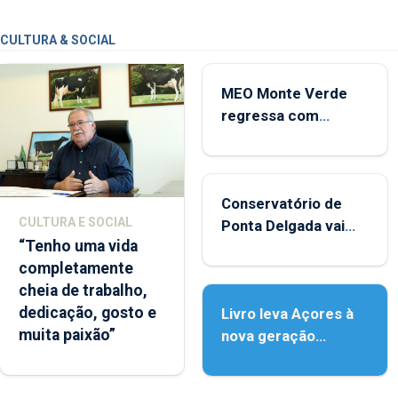
CULTURA & SOCIAL
MEO Monte Verde
regressa com
reforço da
acessibilidade
Conservatório de
CULTURA E SOCIAL
Ponta Delgada vai
“Tenho uma vida
contar com novos
completamente
instrumentos
cheia de trabalho,
dedicação, gosto e
Livro leva Açores à
muita paixão”
nova geração
açordescendente