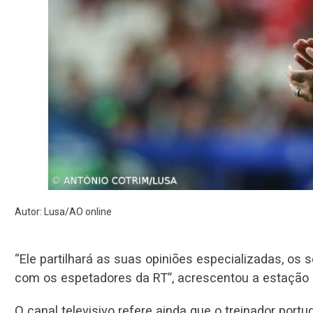
Autor: Lusa/AO online
“Ele partilhará as suas opiniões especializadas, os
com os espetadores da RT”, acrescentou a estação d
O canal televisivo refere ainda que o treinador port