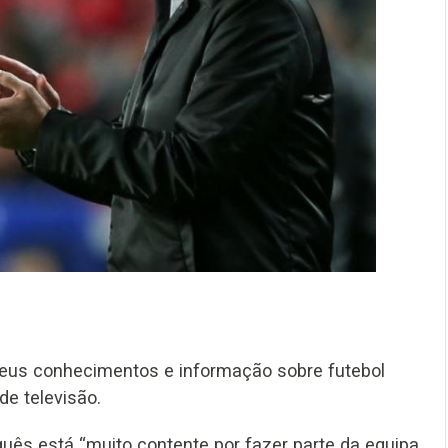
 seus conhecimentos e informação sobre futebol
e televisão.
uguês está “muito contente por fazer parte da equipa