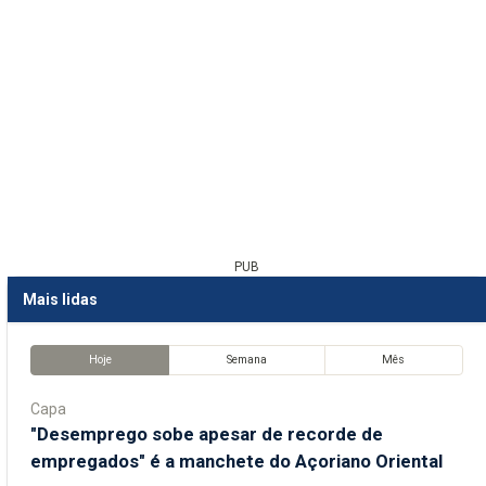
PUB
Mais lidas
Hoje
Semana
Mês
Capa
"Desemprego sobe apesar de recorde de
empregados" é a manchete do Açoriano Oriental