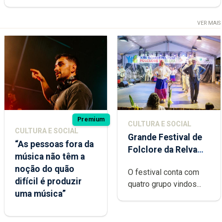
VER MAIS
Premium
CULTURA E SOCIAL
CULTURA E SOCIAL
Grande Festival de
“As pessoas fora da
Folclore da Relva
música não têm a
decorre esta noite
noção do quão
O festival conta com
difícil é produzir
quatro grupo vindos...
uma música”