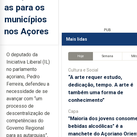
as para os
municípios
nos Açores
PUB
Mais lidas
O deputado da
Hoje
Semana
Mê
Iniciativa Liberal (IL)
no parlamento
Cultura e Social
açoriano, Pedro
“A arte requer estudo,
Ferreira, defendeu a
dedicação, tempo. A arte é
necessidade de se
também uma forma de
avançar com “um
conhecimento”
processo de
Capa
descentralização de
"Maioria dos jovens consom
competências do
bebidas alcoólicas" é a
Governo Regional
manchete do Açoriano Orien
para as autarquias”,