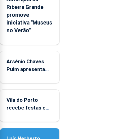
habitacionais,
Ribeira Grande
anunciou
promove
o
iniciativa "Museus
Governo
no Verão"
Regional.
Arsénio Chaves
Puim apresenta
obras na
Biblioteca de Vila
do Porto
Vila do Porto
recebe festas em
honra de Nossa
Senhora da
Assunção
Luís Herberto