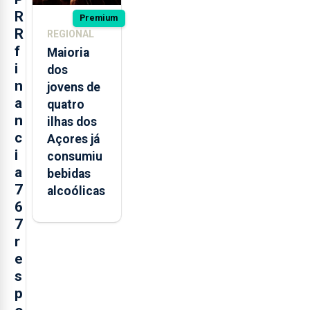
R
Premium
R
REGIONAL
f
Maioria
i
dos
n
jovens de
a
quatro
n
ilhas dos
c
Açores já
i
consumiu
a
bebidas
7
alcoólicas
6
7
r
e
s
p