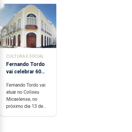
CULTURA E SOCIAL
Fernando Tordo
vai celebrar 60
anos de carreira
Fernando Tordo vai
no Coliseu
atuar no Coliseu
Micaelense
Micaelense, no
próximo dia 13 de...