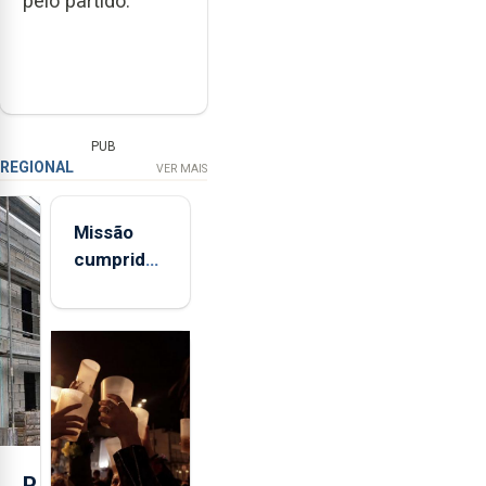
pelo partido.
PUB
REGIONAL
VER MAIS
Missão
cumprida:
militares
açorianos
regressam
após
missão na
Roménia
P