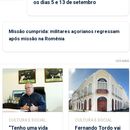
os dias 5 e 13 de setembro
Missão cumprida: militares açorianos regressam
após missão na Roménia
VER MAIS
CULTURA E SOCIAL
CULTURA E SOCIAL
“Tenho uma vida
Fernando Tordo vai