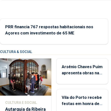
durante o mês de agosto, entre as 14h00 e as 18h00.
PRR financia 767 respostas habitacionais nos
Açores com investimento de 65 ME
CULTURA & SOCIAL
Arsénio Chaves Puim
apresenta obras na
Biblioteca de Vila do
Porto
Vila do Porto recebe
CULTURA E SOCIAL
festas em honra de
Autarquia da Ribeira
Nossa Senhora da