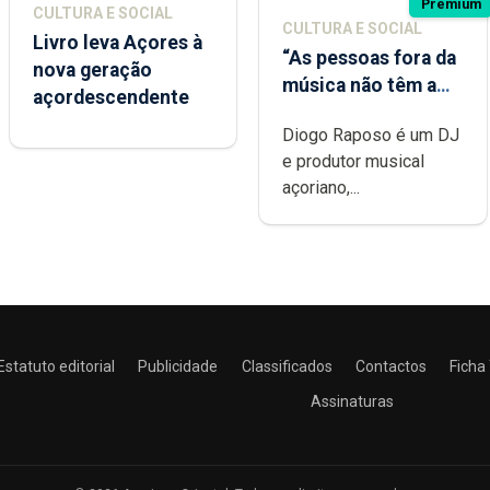
Premium
CULTURA E SOCIAL
CULTURA E SOCIAL
Livro leva Açores à
“As pessoas fora da
nova geração
música não têm a
açordescendente
noção do quão
Diogo Raposo é um DJ
difícil é produzir
e produtor musical
uma música”
açoriano,...
Estatuto editorial
Publicidade
Classificados
Contactos
Ficha
Assinaturas