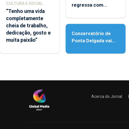
CULTURA E SOCIAL
regressa com
“Tenho uma vida
reforço da
completamente
acessibilidade
cheia de trabalho,
dedicação, gosto e
Conservatório de
muita paixão”
Ponta Delgada vai
contar com novos
instrumentos
Acerca do Jornal