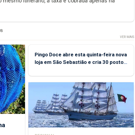
mesmo itinerário, a taxa é cobrada apenas na
UB
VER MAIS
Pingo Doce abre esta quinta-feira nova
loja em São Sebastião e cria 30 postos
de trabalho
ha