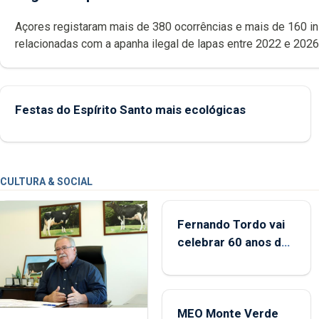
Açores registaram mais de 380 ocorrências e mais de 160 inspeções
relacionadas com a apanha ilegal de lapas entre 2022 e 2026. A ilha
das Flores apresenta um “decréscimo significativo” da CPUE entr
2022 e 2025
Festas do Espírito Santo mais ecológicas
CULTURA & SOCIAL
Fernando Tordo vai
celebrar 60 anos de
carreira no Coliseu
Micaelense
MEO Monte Verde