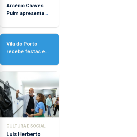
14h00
Arsénio Chaves
e
Puim apresenta
as
obras na Biblioteca
18h00.
de Vila do Porto
Vila do Porto
recebe festas em
honra de Nossa
Senhora da
Assunção
CULTURA E SOCIAL
Luís Herberto