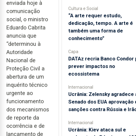
enviada hoje à
Cultura e Social
comunicação
“A arte requer estudo,
social, o ministro
dedicação, tempo. A arte é
Eduardo Cabrita
também uma forma de
anuncia que
conhecimento”
“determinou à
Autoridade
Capa
DATAz recria Banco Condor 
Nacional de
prever impactos no
Proteção Civil a
ecossistema
abertura de um
inquérito técnico
Internacional
urgente ao
Ucrânia: Zelensky agradece 
funcionamento
Senado dos EUA aprovação 
dos mecanismos
sanções contra Rússia e Irã
de reporte da
Internacional
ocorrência e de
Ucrânia: Kiev ataca sul e
lançamento de