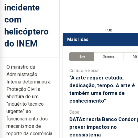
incidente
com
helicóptero
PUB
Mais lidas
do INEM
Hoje
Semana
Mê
O ministro da
Cultura e Social
Administração
“A arte requer estudo,
Interna determinou à
dedicação, tempo. A arte é
Proteção Civil a
também uma forma de
abertura de um
conhecimento”
“inquérito técnico
urgente” ao
Capa
funcionamento dos
DATAz recria Banco Condor 
mecanismos de
prever impactos no
reporte da ocorrência
ecossistema