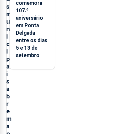
comemora
s
107.º
m
aniversário
u
em Ponta
n
Delgada
i
entre os dias
c
5 e 13 de
i
setembro
p
a
i
s
a
b
r
e
m
a
o