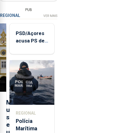
PUB
REGIONAL
VER MAIS
PSD/Açores
acusa PS de
"posição
contraditória"
sobre
evolução
turística
M
u
REGIONAL
s
Polícia
e
Marítima
u