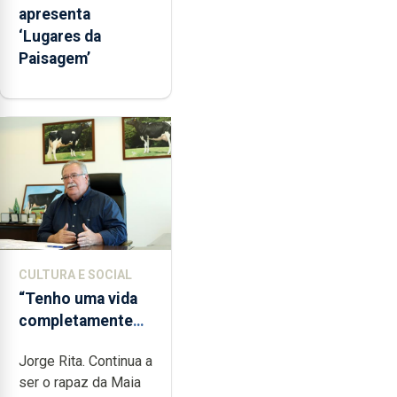
apresenta
‘Lugares da
Paisagem’
CULTURA E SOCIAL
“Tenho uma vida
completamente
cheia de trabalho,
Jorge Rita. Continua a
dedicação, gosto
ser o rapaz da Maia
e muita paixão”