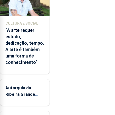
museus
e
núcleos
museológicos
CULTURA E SOCIAL
integrados
“A arte requer
na
estudo,
Rede
dedicação, tempo.
Municipal
A arte é também
de
uma forma de
Museus
conhecimento”
aos
sábados
durante
o
mês
Autarquia da
de
Ribeira Grande
agosto,
promove iniciativa
entre
"Museus no Verão"
as