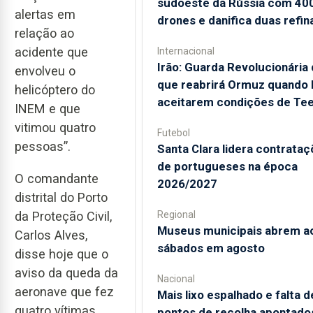
sudoeste da Rússia com 40
alertas em
drones e danifica duas refin
relação ao
acidente que
Internacional
Irão: Guarda Revolucionária 
envolveu o
que reabrirá Ormuz quando
helicóptero do
aceitarem condições de Te
INEM e que
vitimou quatro
Futebol
pessoas”.
Santa Clara lidera contrata
de portugueses na época
O comandante
2026/2027
distrital do Porto
Regional
da Proteção Civil,
Museus municipais abrem a
Carlos Alves,
sábados em agosto
disse hoje que o
aviso da queda da
Nacional
aeronave que fez
Mais lixo espalhado e falta d
quatro vítimas
pontos de recolha apontado