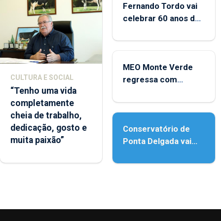
Fernando Tordo vai
celebrar 60 anos de
carreira no Coliseu
Micaelense
MEO Monte Verde
CULTURA E SOCIAL
regressa com
“Tenho uma vida
reforço da
completamente
acessibilidade
cheia de trabalho,
dedicação, gosto e
Conservatório de
muita paixão”
Ponta Delgada vai
contar com novos
instrumentos