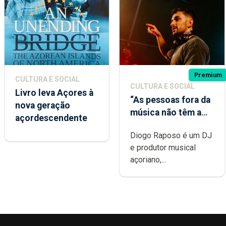
Premium
CULTURA E SOCIAL
CULTURA E SOCIAL
Livro leva Açores à
“As pessoas fora da
nova geração
música não têm a
açordescendente
noção do quão
Diogo Raposo é um DJ
difícil é produzir
e produtor musical
uma música”
açoriano,...