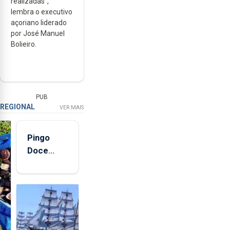
realizadas”,
lembra o executivo
açoriano liderado
por José Manuel
Bolieiro.
PUB
REGIONAL
VER MAIS
Pingo
Doce
abre esta
quinta-
feira nova
loja em
São
Sebastião