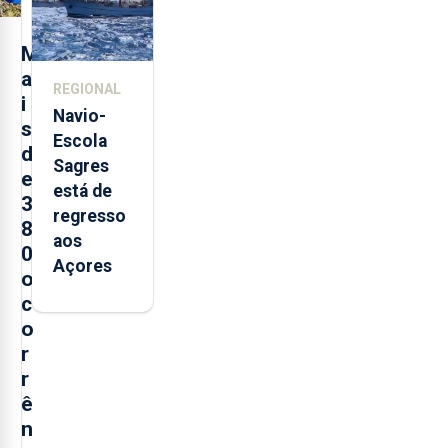
e cria 30
postos de
M
trabalho
a
REGIONAL
i
Navio-
s
Escola
d
Sagres
e
está de
3
regresso
8
aos
0
Açores
o
c
o
r
r
ê
n