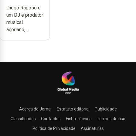
não têm a
Diogo Raposo é
noção do quão
um DJ e produtor
difícil é
musical
produzir uma
açoriano,...
música”
Acerca do Jornal
Estatuto editorial
Publicidade
Classificados
Contactos
Ficha Técnica
Termos de uso
Política de Privacidade
Assinaturas