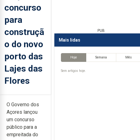
concurso
para
construçã
PUB
Mais lidas
o do novo
porto das
Hoje
Semana
Mês
Lajes das
Sem artigos hoje.
Flores
O Governo dos
Açores lançou
um concurso
público para a
empreitada do