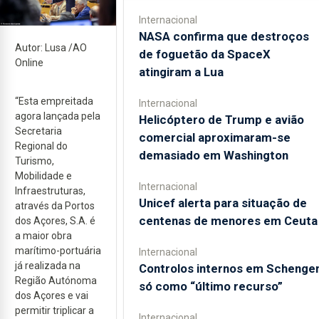
Internacional
NASA confirma que destroços
Autor: Lusa /AO
de foguetão da SpaceX
Online
atingiram a Lua
“Esta empreitada
Internacional
agora lançada pela
Helicóptero de Trump e avião
Secretaria
comercial aproximaram-se
Regional do
demasiado em Washington
Turismo,
Mobilidade e
Internacional
Infraestruturas,
Unicef alerta para situação de
através da Portos
centenas de menores em Ceuta
dos Açores, S.A. é
a maior obra
marítimo-portuária
Internacional
já realizada na
Controlos internos em Schenge
Região Autónoma
só como “último recurso”
dos Açores e vai
permitir triplicar a
Internacional