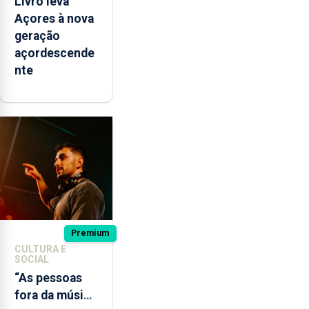
Livro leva
Açores à nova
geração
açordescende
nte
Premium
CULTURA E
SOCIAL
“As pessoas
fora da música