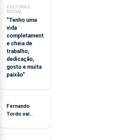
ilha
CULTURA E
das
SOCIAL
Flores
“Tenho uma
apresenta
vida
um
completament
“decréscimo
e cheia de
significativo”
trabalho,
da
dedicação,
CPUE
gosto e muita
entre
paixão”
2022
e
2025
Fernando
Tordo vai
celebrar 60
anos de
carreira no