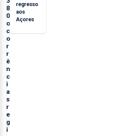
3
regresso
8
aos
0
Açores
o
c
o
r
r
ê
n
c
i
a
s
r
e
g
i