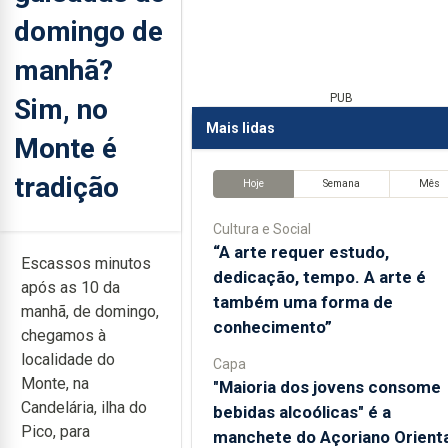
domingo de
manhã?
PUB
Sim, no
Mais lidas
Monte é
tradição
Hoje
Semana
Mês
Cultura e Social
“A arte requer estudo,
Escassos minutos
dedicação, tempo. A arte é
após as 10 da
também uma forma de
manhã, de domingo,
conhecimento”
chegamos à
localidade do
Capa
Monte, na
"Maioria dos jovens consome
Candelária, ilha do
bebidas alcoólicas" é a
Pico, para
manchete do Açoriano Orienta