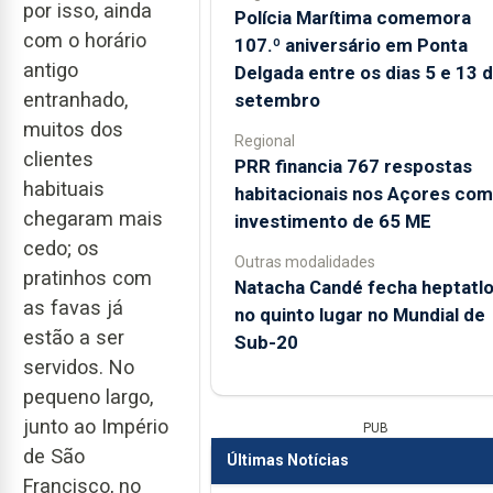
por isso, ainda
Polícia Marítima comemora
com o horário
107.º aniversário em Ponta
antigo
Delgada entre os dias 5 e 13 
entranhado,
setembro
muitos dos
Regional
clientes
PRR financia 767 respostas
habituais
habitacionais nos Açores com
chegaram mais
investimento de 65 ME
cedo; os
Outras modalidades
pratinhos com
Natacha Candé fecha heptatl
as favas já
no quinto lugar no Mundial de
estão a ser
Sub-20
servidos. No
pequeno largo,
junto ao Império
PUB
de São
Últimas Notícias
Francisco, no