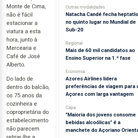
Monte de Cima,
Outras modalidades
Natacha Candé fecha heptatl
não é fácil
no quinto lugar no Mundial de
estacionar a
Sub-20
viatura a esta
hora, junto à
Regional
Mercearia e
Mais de 60 mil candidatos ao
Café de José
Ensino Superior na 1.ª fase
Alberto.
Economia
Azores Airlines lidera
Do lado de
preferências de viagem para 
dentro do balcão,
Açores com larga vantagem
os 75 anos da
cozinheira e
Capa
coproprietária do
"Maioria dos jovens consome
estabelecimento
bebidas alcoólicas" é a
não parecem
manchete do Açoriano Orienta
retirar-lhe a